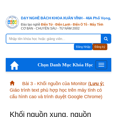
DẠY NGHỀ BÁCH KHOA XUÂN VĨNH - 46A Phố Vọng, Hà
Đào tạo nghề
Điện Tử - Điện Lạnh - Điện Ô Tô - Máy Tính
CƠ BẢN - CHUYÊN SÂU - TỪ NĂM 2002
Đăng Nhập
Đăng ký
Chọn Danh Mục Khóa Học
Menu
Bài 3 - Khối nguồn của Monitor
(
Lưu ý:
Giáo trình text phù hợp học trên máy tính có
cấu hình cao và trình duyệt Google Chrome)
Khối nguồn xung, nguồn