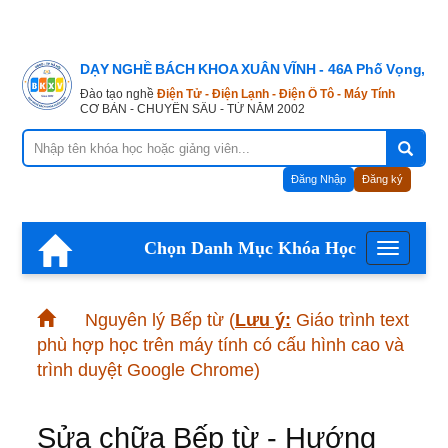
DẠY NGHỀ BÁCH KHOA XUÂN VĨNH - 46A Phố Vọng, Hà
Đào tạo nghề
Điện Tử - Điện Lạnh - Điện Ô Tô - Máy Tính
CƠ BẢN - CHUYÊN SÂU - TỪ NĂM 2002
Đăng Nhập
Đăng ký
Chọn Danh Mục Khóa Học
Menu
Nguyên lý Bếp từ
(
Lưu ý:
Giáo trình text
phù hợp học trên máy tính có cấu hình cao và
trình duyệt Google Chrome)
Sửa chữa Bếp từ - Hướng