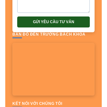
GỬI YÊU CẦU TƯ VẤN
BẢN ĐỒ ĐẾN TRƯỜNG BÁCH KHOA
KẾT NỐI VỚI CHÚNG TÔI