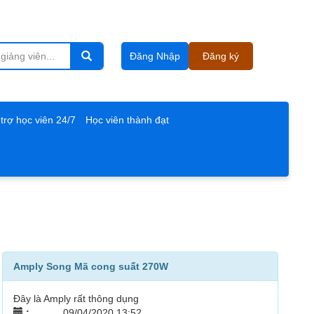
Đăng Nhập
Đăng ký
trợ học viên 24/7
Học viên thành đạt
Amply Song Mã cong suất 270W
Đây là Amply rất thông dụng
:
09/04/2020 13:52