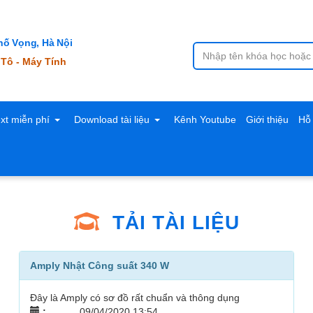
ố Vọng, Hà Nội
 Tô - Máy Tính
ext miễn phí
Download tài liệu
Kênh Youtube
Giới thiệu
Hỗ 
TẢI TÀI LIỆU
Amply Nhật Công suất 340 W
Đây là Amply có sơ đồ rất chuẩn và thông dụng
:
09/04/2020 13:54