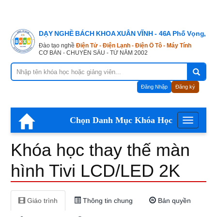
Khóa
DẠY NGHỀ BÁCH KHOA XUÂN VĨNH - 46A Phố Vọng, Hà
học
Đào tạo nghề
Điện Tử - Điện Lạnh - Điện Ô Tô - Máy Tính
CƠ BẢN - CHUYÊN SÂU - TỪ NĂM 2002
thay
Đăng Nhập
Đăng ký
thế
Chọn Danh Mục Khóa Học
Menu
màn
Khóa học thay thế màn
hình
hình Tivi LCD/LED 2K
Tivi
Giáo trình
Thông tin chung
Bản quyền