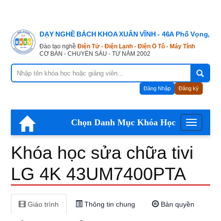
Khóa
DẠY NGHỀ BÁCH KHOA XUÂN VĨNH - 46A Phố Vọng, Hà
học
Đào tạo nghề
Điện Tử - Điện Lạnh - Điện Ô Tô - Máy Tính
CƠ BẢN - CHUYÊN SÂU - TỪ NĂM 2002
sửa
Đăng Nhập
Đăng ký
chữa
Chọn Danh Mục Khóa Học
Menu
tivi
Khóa học sửa chữa tivi
LG
LG 4K 43UM7400PTA
4K
Giáo trình
Thông tin chung
Bản quyền