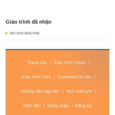
Giáo trình đã nhận
Bạn chưa đăng nhập
Trang chủ
Giáo trình Video
|
|
Giáo trình Text
Download tài liệu
|
|
Hướng dẫn nạp tiền
Học miễn phí
|
|
Diễn đàn
Đăng nhập
Đăng ký
|
|