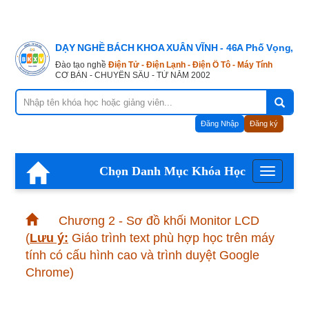
DẠY NGHỀ BÁCH KHOA XUÂN VĨNH - 46A Phố Vọng, Hà
Đào tạo nghề
Điện Tử - Điện Lạnh - Điện Ô Tô - Máy Tính
CƠ BẢN - CHUYÊN SÂU - TỪ NĂM 2002
Đăng Nhập
Đăng ký
Chọn Danh Mục Khóa Học
Menu
Chương 2 - Sơ đồ khối Monitor LCD
(
Lưu ý:
Giáo trình text phù hợp học trên máy
tính có cấu hình cao và trình duyệt Google
Chrome)