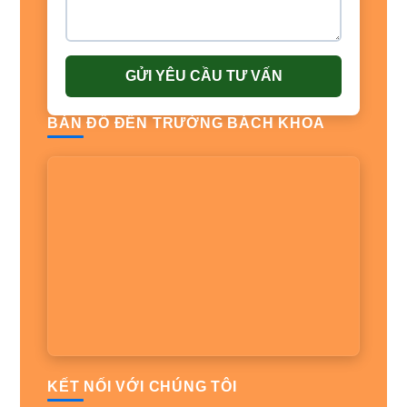
GỬI YÊU CẦU TƯ VẤN
BẢN ĐỒ ĐẾN TRƯỜNG BÁCH KHOA
KẾT NỐI VỚI CHÚNG TÔI