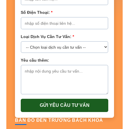
Số Điện Thoại:
*
Loại Dịch Vụ Cần Tư Vấn:
*
Yêu cầu thêm:
GỬI YÊU CẦU TƯ VẤN
BẢN ĐỒ ĐẾN TRƯỜNG BÁCH KHOA