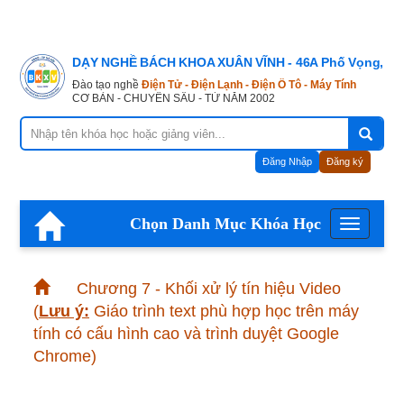
DẠY NGHỀ BÁCH KHOA XUÂN VĨNH - 46A Phố Vọng, Hà
Đào tạo nghề
Điện Tử - Điện Lạnh - Điện Ô Tô - Máy Tính
CƠ BẢN - CHUYÊN SÂU - TỪ NĂM 2002
Đăng Nhập
Đăng ký
Chọn Danh Mục Khóa Học
Menu
Chương 7 - Khối xử lý tín hiệu Video
(
Lưu ý:
Giáo trình text phù hợp học trên máy
tính có cấu hình cao và trình duyệt Google
Chrome)