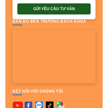
GỬI YÊU CẦU TƯ VẤN
BẢN ĐỒ ĐẾN TRƯỜNG BÁCH KHOA
KẾT NỐI VỚI CHÚNG TÔI