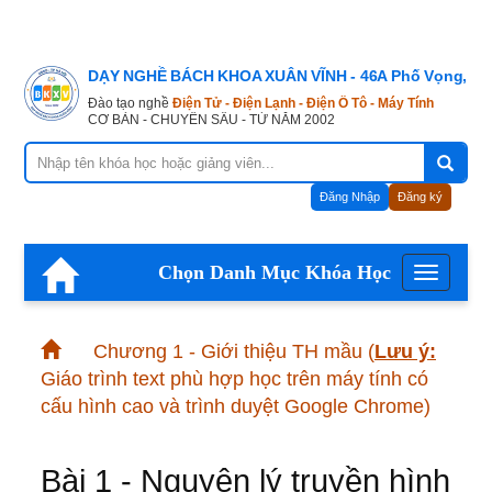
DẠY NGHỀ BÁCH KHOA XUÂN VĨNH - 46A Phố Vọng, Hà
Đào tạo nghề
Điện Tử - Điện Lạnh - Điện Ô Tô - Máy Tính
CƠ BẢN - CHUYÊN SÂU - TỪ NĂM 2002
Đăng Nhập
Đăng ký
Chọn Danh Mục Khóa Học
Menu
Chương 1 - Giới thiệu TH mầu
(
Lưu ý:
Giáo trình text phù hợp học trên máy tính có
cấu hình cao và trình duyệt Google Chrome)
Bài 1 - Nguyên lý truyền hình