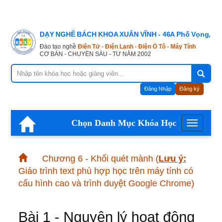
DẠY NGHỀ BÁCH KHOA XUÂN VĨNH - 46A Phố Vọng, Hà
Đào tạo nghề
Điện Tử - Điện Lạnh - Điện Ô Tô - Máy Tính
CƠ BẢN - CHUYÊN SÂU - TỪ NĂM 2002
Đăng Nhập
Đăng ký
Chọn Danh Mục Khóa Học
Menu
Chương 6 - Khối quét mành
(
Lưu ý:
Giáo trình text phù hợp học trên máy tính có
cấu hình cao và trình duyệt Google Chrome)
Bài 1 - Nguyên lý hoạt động