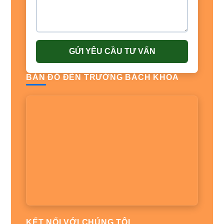
GỬI YÊU CẦU TƯ VẤN
BẢN ĐỒ ĐẾN TRƯỜNG BÁCH KHOA
KẾT NỐI VỚI CHÚNG TÔI