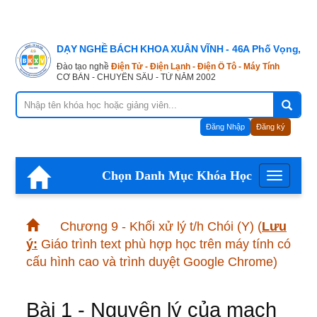
DẠY NGHỀ BÁCH KHOA XUÂN VĨNH - 46A Phố Vọng, Hà
Đào tạo nghề
Điện Tử - Điện Lạnh - Điện Ô Tô - Máy Tính
CƠ BẢN - CHUYÊN SÂU - TỪ NĂM 2002
Đăng Nhập
Đăng ký
Chọn Danh Mục Khóa Học
Menu
Chương 9 - Khối xử lý t/h Chói (Y)
(
Lưu
ý:
Giáo trình text phù hợp học trên máy tính có
cấu hình cao và trình duyệt Google Chrome)
Bài 1 - Nguyên lý của mạch