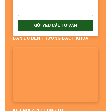
GỬI YÊU CẦU TƯ VẤN
BẢN ĐỒ ĐẾN TRƯỜNG BÁCH KHOA
KẾT NỐI VỚI CHÚNG TÔI