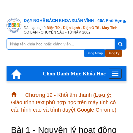
DẠY NGHỀ BÁCH KHOA XUÂN VĨNH - 46A Phố Vọng, Hà
Đào tạo nghề
Điện Tử - Điện Lạnh - Điện Ô Tô - Máy Tính
CƠ BẢN - CHUYÊN SÂU - TỪ NĂM 2002
Đăng Nhập
Đăng ký
Chọn Danh Mục Khóa Học
Menu
Chương 12 - Khối âm thanh
(
Lưu ý:
Giáo trình text phù hợp học trên máy tính có
cấu hình cao và trình duyệt Google Chrome)
Bài 1 - Nguyên lý hoạt động