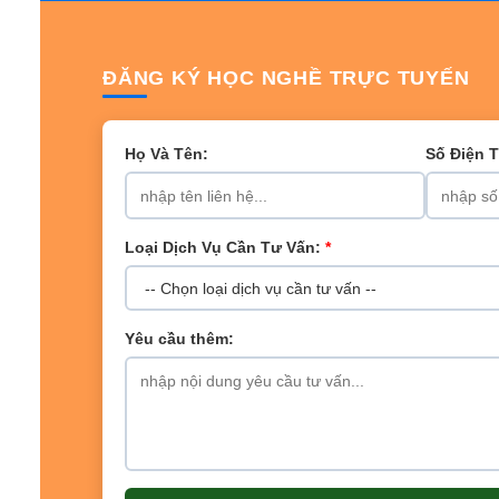
ĐĂNG KÝ HỌC NGHỀ TRỰC TUYẾN
Họ Và Tên:
Số Điện 
Loại Dịch Vụ Cần Tư Vấn:
*
Yêu cầu thêm: