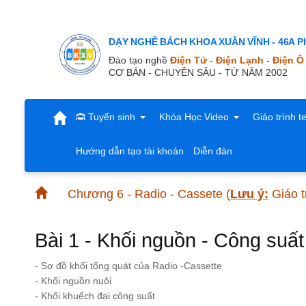
DẠY NGHỀ BÁCH KHOA XUÂN VĨNH - 46A Ph
Đào tạo nghề
Điện Tử - Điện Lạnh - Điện Ô
CƠ BẢN - CHUYÊN SÂU - TỪ NĂM 2002
Tuyển sinh
Khóa Học Video
Giáo trình t
Hướng dẫn tạo tài khoản
Diễn đàn
Chương 6 - Radio - Cassete
(
Lưu ý:
Giáo t
Bài 1 - Khối nguồn - Công suất
- Sơ đồ khối tổng quát của Radio -Cassette
- Khối nguồn nuôi
- Khối khuếch đại công suất