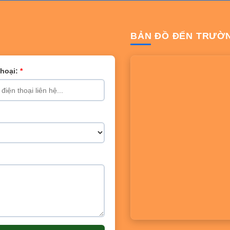
BẢN ĐỒ ĐẾN TRƯỜ
Thoại:
*