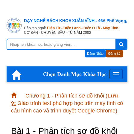
DẠY NGHỀ BÁCH KHOA XUÂN VĨNH - 46A Phố Vọng, Hà
Đào tạo nghề
Điện Tử - Điện Lạnh - Điện Ô Tô - Máy Tính
CƠ BẢN - CHUYÊN SÂU - TỪ NĂM 2002
Đăng Nhập
Đăng ký
Chọn Danh Mục Khóa Học
Menu
Chương 1 - Phân tích sơ đồ khối
(
Lưu
ý:
Giáo trình text phù hợp học trên máy tính có
cấu hình cao và trình duyệt Google Chrome)
Bài 1 - Phân tích sơ đồ khối