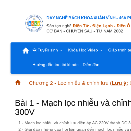
DẠY NGHỀ BÁCH KHOA XUÂN VĨNH - 46A Ph
Đào tạo nghề
Điện Tử - Điện Lạnh - Điện Ô
CƠ BẢN - CHUYÊN SÂU - TỪ NĂM 2002
Tuyển sinh
Khóa Học Video
Giáo trình t
Hướng dẫn tạo tài khoản
Diễn đàn
Chương 2 - Lọc nhiễu & chỉnh lưu
(
Lưu ý:
G
Bài 1 - Mạch lọc nhiễu và chỉ
300V
1 - Mach lọc nhiễu và chỉnh lưu điện áp AC 220V thành DC 
2 - Giải đáp những câu hỏi liên quan đến mạch lọc nhiễu và 