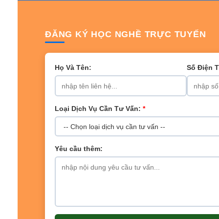
ĐĂNG KÝ HỌC NGHỀ TRỰC TUYẾN
Họ Và Tên:
Số Điện 
Loại Dịch Vụ Cần Tư Vấn:
*
Yêu cầu thêm: