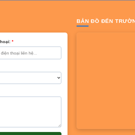
BẢN ĐỒ ĐẾN TRƯỜ
Thoại:
*