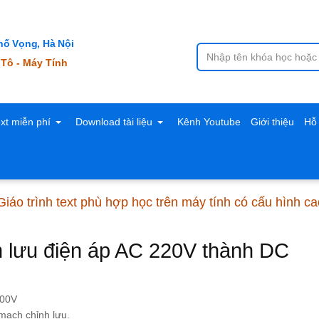
ố Vọng, Hà Nội
 Tô - Máy Tính
ext miễn phí
Download tài liệu
Kênh Youtube
Giới thiệu
Hỗ 
iáo trình text phù hợp học trên máy tính có cấu hình c
nh lưu điện áp AC 220V thành DC
300V
mạch chỉnh lưu.