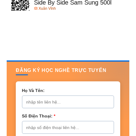
Side By Side Sam Sung 500l
Xuân Vĩnh
ĐĂNG KÝ HỌC NGHỀ TRỰC TUYẾN
Họ Và Tên:
Số Điện Thoại:
*