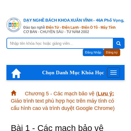
DẠY NGHỀ BÁCH KHOA XUÂN VĨNH - 46A Phố Vọng, Hà
Đào tạo nghề
Điện Tử - Điện Lạnh - Điện Ô Tô - Máy Tính
CƠ BẢN - CHUYÊN SÂU - TỪ NĂM 2002
Đăng Nhập
Đăng ký
Chọn Danh Mục Khóa Học
Menu
Chương 5 - Các mạch bảo vệ
(
Lưu ý:
Giáo trình text phù hợp học trên máy tính có
cấu hình cao và trình duyệt Google Chrome)
Bài 1 - Các mạch bảo vệ