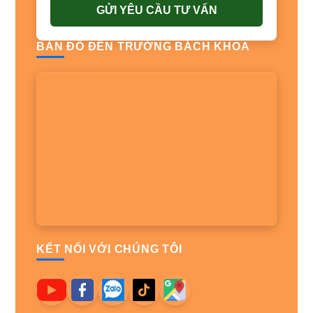
GỬI YÊU CẦU TƯ VẤN
BẢN ĐỒ ĐẾN TRƯỜNG BÁCH KHOA
KẾT NỐI VỚI CHÚNG TÔI