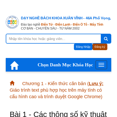
DẠY NGHỀ BÁCH KHOA XUÂN VĨNH - 46A Phố Vọng, Hà
Đào tạo nghề
Điện Tử - Điện Lạnh - Điện Ô Tô - Máy Tính
CƠ BẢN - CHUYÊN SÂU - TỪ NĂM 2002
Đăng Nhập
Đăng ký
Chọn Danh Mục Khóa Học
Menu
Chương 1 - Kiến thức căn bản
(
Lưu ý:
Giáo trình text phù hợp học trên máy tính có
cấu hình cao và trình duyệt Google Chrome)
Bài 1 - Các thông số kỹ thuật