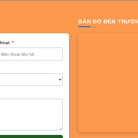
BẢN ĐỒ ĐẾN TRƯỜ
Thoại:
*