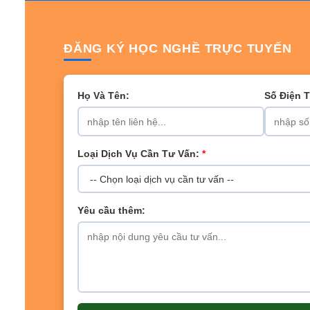
ĐĂNG KÝ HỌC NGHỀ TRỰC TUYẾN
Họ Và Tên:
Số Điện 
Loại Dịch Vụ Cần Tư Vấn:
*
Yêu cầu thêm: