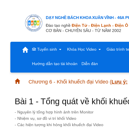
DẠY NGHỀ BÁCH KHOA XUÂN VĨNH - 46A Ph
Đào tạo nghề
Điện Tử - Điện Lạnh - Điện Ô
CƠ BẢN - CHUYÊN SÂU - TỪ NĂM 2002
Tuyển sinh
Khóa Học Video
Giáo trình t
Hướng dẫn tạo tài khoản
Diễn đàn
Chương 6 - Khối khuếch đại Video
(
Lưu ý:
Bài 1 - Tổng quát về khối khuế
- Nguyên lý tổng hợp hình ảnh trên Monitor
- Nhiệm vụ, sơ đồ vi trí khối Video
- Các hiện tượng khi hỏng khối khuếch đại Video