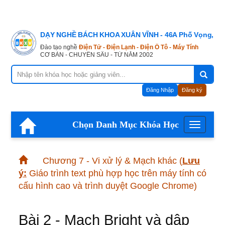
DẠY NGHỀ BÁCH KHOA XUÂN VĨNH - 46A Phố Vọng, Hà
Đào tạo nghề
Điện Tử - Điện Lạnh - Điện Ô Tô - Máy Tính
CƠ BẢN - CHUYÊN SÂU - TỪ NĂM 2002
Đăng Nhập
Đăng ký
Chọn Danh Mục Khóa Học
Menu
Chương 7 - Vi xử lý & Mạch khác
(
Lưu
ý:
Giáo trình text phù hợp học trên máy tính có
cấu hình cao và trình duyệt Google Chrome)
Bài 2 - Mạch Bright và dập