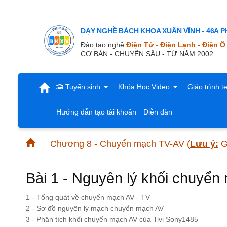
DẠY NGHỀ BÁCH KHOA XUÂN VĨNH - 46A Ph
Đào tạo nghề
Điện Tử - Điện Lạnh - Điện Ô
CƠ BẢN - CHUYÊN SÂU - TỪ NĂM 2002
Tuyển sinh
Khóa Học Video
Giáo trình t
Hướng dẫn tạo tài khoản
Diễn đàn
Chương 8 - Chuyển mạch TV-AV
(
Lưu ý:
Gi
Bài 1 - Nguyên lý khối chuyể
1 - Tổng quát về chuyển mạch AV - TV
2 - Sơ đồ nguyên lý mạch chuyển mạch AV
3 - Phân tích khối chuyển mạch AV của Tivi Sony1485