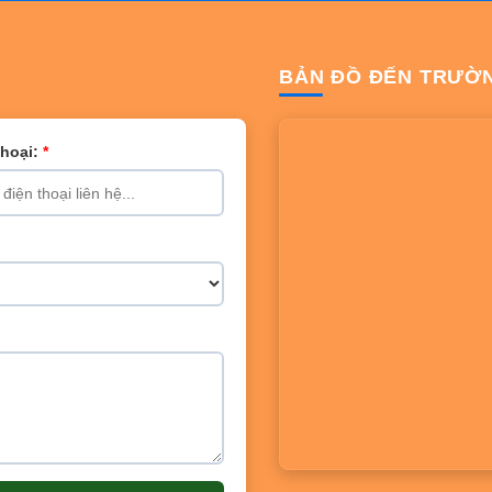
BẢN ĐỒ ĐẾN TRƯỜ
Thoại:
*