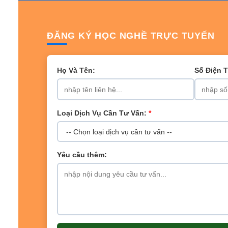
ĐĂNG KÝ HỌC NGHỀ TRỰC TUYẾN
Họ Và Tên:
Số Điện 
Loại Dịch Vụ Cần Tư Vấn:
*
Yêu cầu thêm: