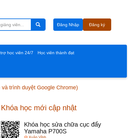
Đăng Nhập
Đăng ký
trợ học viên 24/7
Học viên thành đạt
o và trình duyệt Google Chrome)
Khóa học mới cập nhật
Khóa học sửa chữa cục đẩy
Yamaha P700S
Xuân Vĩnh