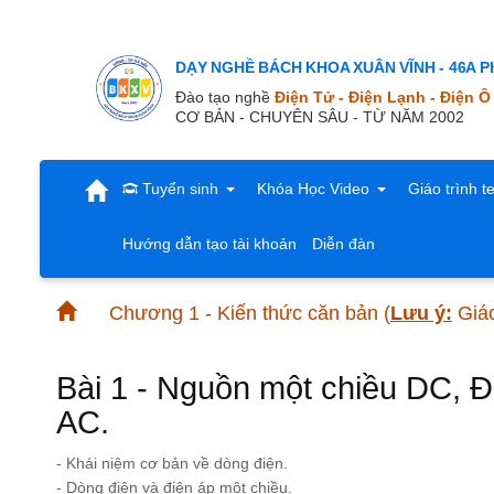
DẠY NGHỀ BÁCH KHOA XUÂN VĨNH - 46A Ph
Đào tạo nghề
Điện Tử - Điện Lạnh - Điện Ô
CƠ BẢN - CHUYÊN SÂU - TỪ NĂM 2002
Tuyển sinh
Khóa Học Video
Giáo trình t
Hướng dẫn tạo tài khoản
Diễn đàn
Chương 1 - Kiến thức căn bản
(
Lưu ý:
Giáo
Bài 1 - Nguồn một chiều DC, Đ
AC.
- Khái niệm cơ bản về dòng điện.
- Dòng điện và điện áp một chiều.