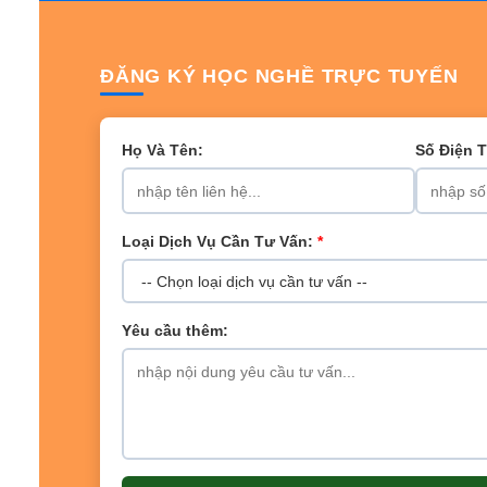
ĐĂNG KÝ HỌC NGHỀ TRỰC TUYẾN
Họ Và Tên:
Số Điện 
Loại Dịch Vụ Cần Tư Vấn:
*
Yêu cầu thêm: