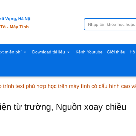
ố Vọng, Hà Nội
 Tô - Máy Tính
ext miễn phí
Download tài liệu
Kênh Youtube
Giới thiệu
Hỗ 
 trình text phù hợp học trên máy tính có cấu hình cao 
iện từ trường, Nguồn xoay chiều