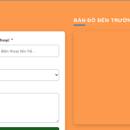
BẢN ĐỒ ĐẾN TRƯỜ
Thoại:
*