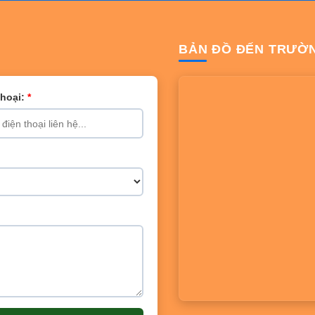
BẢN ĐỒ ĐẾN TRƯỜ
Thoại:
*