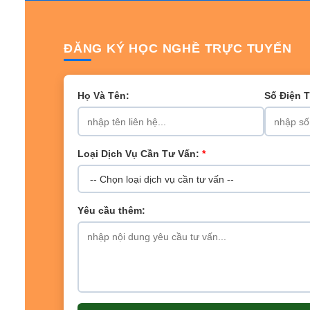
ĐĂNG KÝ HỌC NGHỀ TRỰC TUYẾN
Họ Và Tên:
Số Điện 
Loại Dịch Vụ Cần Tư Vấn:
*
Yêu cầu thêm: