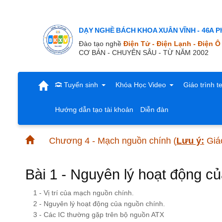
DẠY NGHỀ BÁCH KHOA XUÂN VĨNH - 46A Ph
Đào tạo nghề
Điện Tử - Điện Lạnh - Điện Ô
CƠ BẢN - CHUYÊN SÂU - TỪ NĂM 2002
Tuyển sinh
Khóa Học Video
Giáo trình t
Hướng dẫn tạo tài khoản
Diễn đàn
Chương 4 - Mạch nguồn chính
(
Lưu ý:
Giáo
Bài 1 - Nguyên lý hoạt động c
1 - Vị trí của mạch nguồn chính.
2 - Nguyên lý hoạt động của nguồn chính.
3 - Các IC thường gặp trên bộ nguồn ATX