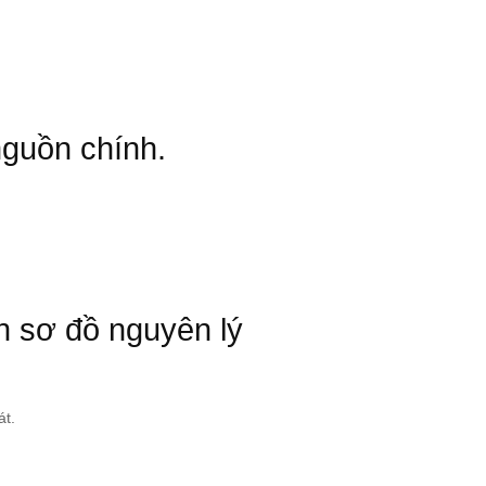
nguồn chính.
ên sơ đồ nguyên lý
át.