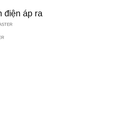
h điện áp ra
MASTER
ER