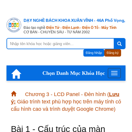
DẠY NGHỀ BÁCH KHOA XUÂN VĨNH - 46A Phố Vọng, Hà
Đào tạo nghề
Điện Tử - Điện Lạnh - Điện Ô Tô - Máy Tính
CƠ BẢN - CHUYÊN SÂU - TỪ NĂM 2002
Đăng Nhập
Đăng ký
Chọn Danh Mục Khóa Học
Menu
Chương 3 - LCD Panel - Đèn hình
(
Lưu
ý:
Giáo trình text phù hợp học trên máy tính có
cấu hình cao và trình duyệt Google Chrome)
Bài 1 - Cấu trúc của màn