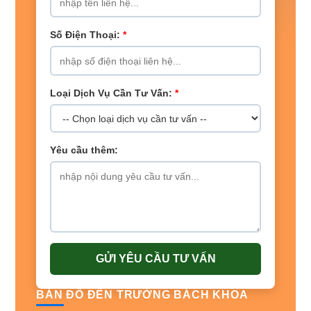
Số Điện Thoại:
*
Loại Dịch Vụ Cần Tư Vấn:
*
Yêu cầu thêm:
GỬI YÊU CẦU TƯ VẤN
BẢN ĐỒ ĐẾN TRƯỜNG BÁCH KHOA