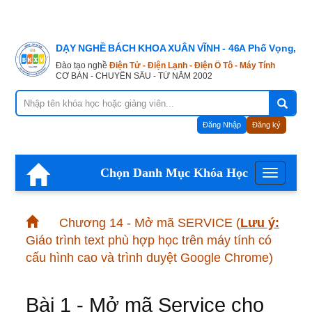
DẠY NGHỀ BÁCH KHOA XUÂN VĨNH - 46A Phố Vọng, Hà
Đào tạo nghề
Điện Tử - Điện Lạnh - Điện Ô Tô - Máy Tính
CƠ BẢN - CHUYÊN SÂU - TỪ NĂM 2002
Đăng Nhập
Đăng ký
Chọn Danh Mục Khóa Học
Menu
Chương 14 - Mở mã SERVICE
(
Lưu ý:
Giáo trình text phù hợp học trên máy tính có
cấu hình cao và trình duyệt Google Chrome)
Bài 1 - Mở mã Service cho