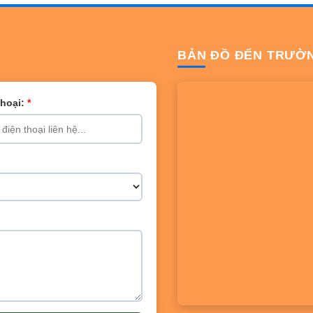
BẢN ĐỒ ĐẾN TRƯỜ
Thoại:
*