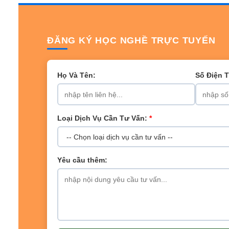
ĐĂNG KÝ HỌC NGHỀ TRỰC TUYẾN
Họ Và Tên:
Số Điện 
Loại Dịch Vụ Cần Tư Vấn:
*
Yêu cầu thêm: