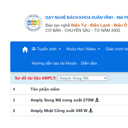
DẠY NGHỀ BÁCH KHOA XUÂN VĨNH - 46A Ph
Đào tạo nghề
Điện Tử - Điện Lạnh - Điện Ô
CƠ BẢN - CHUYÊN SÂU - TỪ NĂM 2002
Tuyển sinh
Khóa Học Video
Giáo trình t
Hướng dẫn tạo tài khoản
Diễn đàn
Sơ đồ tài liệu AMPLY:
#
Tên phần mềm
1
Amply Song Mã cong suất 270W
2
Amply Nhật Công suất 340 W