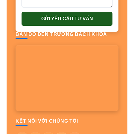
GỬI YÊU CẦU TƯ VẤN
BẢN ĐỒ ĐẾN TRƯỜNG BÁCH KHOA
KẾT NỐI VỚI CHÚNG TÔI