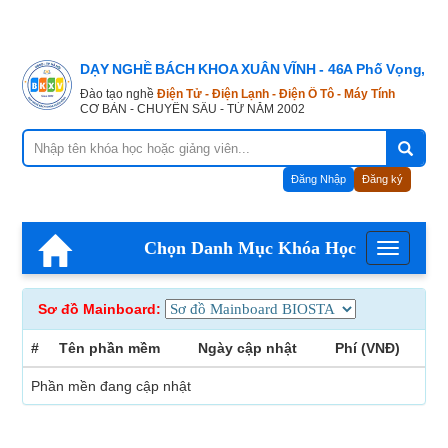
DẠY NGHỀ BÁCH KHOA XUÂN VĨNH - 46A Phố Vọng, Hà
Đào tạo nghề
Điện Tử - Điện Lạnh - Điện Ô Tô - Máy Tính
CƠ BẢN - CHUYÊN SÂU - TỪ NĂM 2002
Đăng Nhập
Đăng ký
Chọn Danh Mục Khóa Học
Menu
Sơ đồ Mainboard:
#
Tên phần mềm
Ngày cập nhật
Phí (VNĐ)
Phần mền đang cập nhật