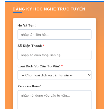
ĐĂNG KÝ HỌC NGHỀ TRỰC TUYẾN
Họ Và Tên:
Số Điện Thoại:
*
Loại Dịch Vụ Cần Tư Vấn:
*
Yêu cầu thêm: