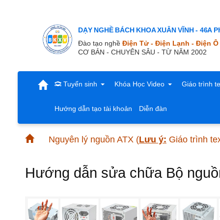
DẠY NGHỀ BÁCH KHOA XUÂN VĨNH - 46A Ph
Đào tạo nghề
Điện Tử - Điện Lạnh - Điện Ô
CƠ BẢN - CHUYÊN SÂU - TỪ NĂM 2002
Tuyển sinh
Khóa Học Video
Giáo trình t
Hướng dẫn tạo tài khoản
Diễn đàn
Nguyên lý nguồn ATX
(
Lưu ý:
Giáo trình te
Hướng dẫn sửa chữa Bộ nguồn