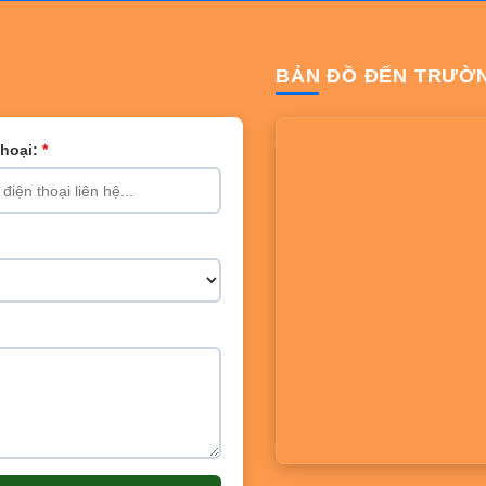
BẢN ĐỒ ĐẾN TRƯỜ
Thoại:
*