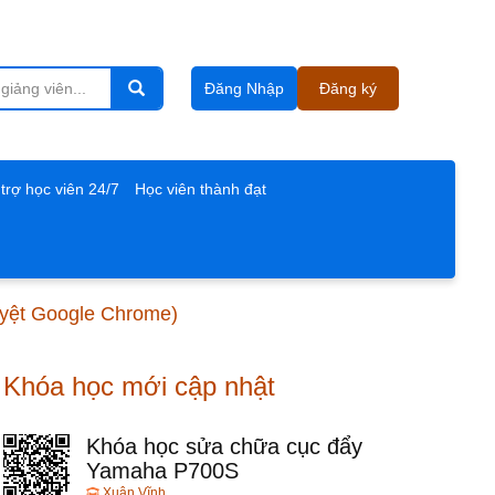
Đăng Nhập
Đăng ký
trợ học viên 24/7
Học viên thành đạt
duyệt Google Chrome)
Khóa học mới cập nhật
Khóa học sửa chữa cục đẩy
Yamaha P700S
Xuân Vĩnh