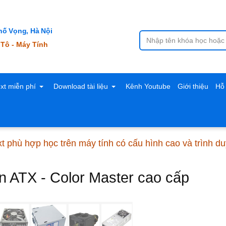
ố Vọng, Hà Nội
 Tô - Máy Tính
ext miễn phí
Download tài liệu
Kênh Youtube
Giới thiệu
Hỗ 
xt phù hợp học trên máy tính có cấu hình cao và trình 
 ATX - Color Master cao cấp