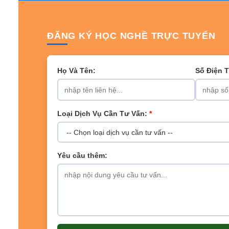
ĐĂNG KÝ HỌC NGHỀ TRỰC TUYẾN
Họ Và Tên:
Số Điện 
Loại Dịch Vụ Cần Tư Vấn:
*
Yêu cầu thêm: