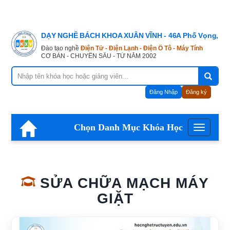
DẠY NGHỀ BÁCH KHOA XUÂN VĨNH - 46A Phố Vọng, Hà
Đào tạo nghề
Điện Tử - Điện Lạnh - Điện Ô Tô - Máy Tính
CƠ BẢN - CHUYÊN SÂU - TỪ NĂM 2002
Đăng Nhập
Đăng ký
Chọn Danh Mục Khóa Học
Menu
SỬA CHỮA MẠCH MÁY
GIẶT