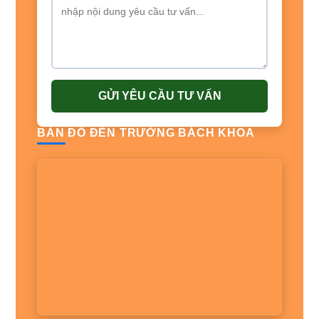
GỬI YÊU CẦU TƯ VẤN
BẢN ĐỒ ĐẾN TRƯỜNG BÁCH KHOA