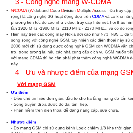
3 - Công nghệ mạng W-CDMA
WCDMA
(
W
ideband
C
ode
D
ivision
M
ultiple
A
ccess - Đa truy cập
rộng) là công nghệ 3G hoạt động dựa trên
CDMA
và có khả năng
phương tiện tốc độ cao như video, truy cập Internet, hội thảo h
tần 1920 MHz -1980 MHz, 2110 MHz - 2170 MHz... và có độ rộng
Hiện nay trên các dòng máy Nokia đời cao như N73, N95 ... đã
song song với công nghệ GSM, tuy nhiên các điện thoại này sử d
2008 mới chỉ sử dụng được công nghệ GSM còn WCDMA vẫn ch
trợ, trong tương lai nếu các nhà cung cấp dịch vụ GSM muốn tiế
với mạng CDMA thì họ cần phải phát thêm công nghệ WCDMA để 
này.
4 - Ưu và nhược điểm của mạng G
Với mạng GSM
Ưu điểm
- Điều chế tín hiệu đơn giản, đầu tư cho hạ tầng mạng đỡ tốn k
- Sóng truyền đi xa được do dải tần hẹp.
- Phần mềm trên điện thoại dễ dàng nâng cấp, sửa chữa.
Nhược điểm
- Do mạng GSM chỉ sử dụng kênh Logic chiếm 1/8 khe thời gian