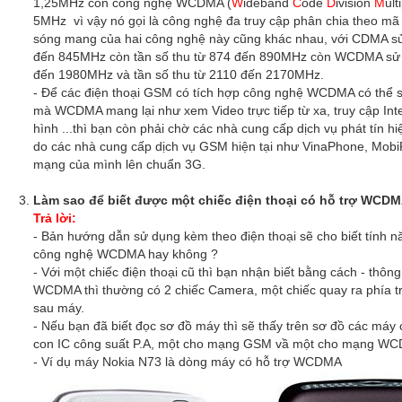
1,25MHz còn công nghệ WCDMA (
W
ideband
C
ode
D
ivision
M
ult
5MHz vì vậy nó gọi là công nghệ đa truy cập phân chia theo mã 
sóng mang của hai công nghệ này cũng khác nhau, với CDMA s
đến 845MHz còn tần số thu từ 874 đến 890MHz còn WCDMA sử d
đến 1980MHz và tần số thu từ 2110 đến 2170MHz.
- Để các điện thoại GSM có tích hợp công nghệ WCDMA có thể 
mà WCDMA mang lại như xem Video trực tiếp từ xa, truy cập Inte
hình ...thì bạn còn phải chờ các nhà cung cấp dịch vụ phát tín
do các nhà cung cấp dịch vụ GSM hiện tại như VinaPhone, Mobi
mạng của mình lên chuẩn 3G.
Làm sao để biết được một chiếc điện thoại có hỗ trợ WCD
Trả lời:
- Bản hướng dẫn sử dụng kèm theo điện thoại sẽ cho biết tính nă
công nghệ WCDMA hay không ?
- Với một chiếc điện thoại cũ thì bạn nhận biết bằng cách - thông
WCDMA thì thường có 2 chiếc Camera, một chiếc quay ra phía tr
sau máy.
- Nếu bạn đã biết đọc sơ đồ máy thì sẽ thấy trên sơ đồ các má
con IC công suất P.A, một cho mạng GSM vầ một cho mạng W
- Ví dụ máy Nokia N73 là dòng máy có hỗ trợ WCDMA