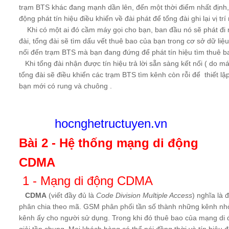
trạm BTS khác đang mạnh dần lên, đến một thời điểm nhất định, 
động phát tín hiệu điều khiển về đài phát để tổng đài ghi lại vị tr
Khi có một ai đó cầm máy gọi cho bạn, ban đầu nó sẽ phát đi m
đài, tổng đài sẽ tìm dấu vết thuê bao của bạn trong cơ sở dữ liệu
nối đến trạm BTS mà bạn đang đứng để phát tín hiệu tìm thuê b
Khi tổng đài nhận được tín hiệu trả lời sẵn sàng kết nối ( do má
tổng đài sẽ điều khiển các trạm BTS tìm kênh còn rỗi để thiết lậ
bạn mới có rung và chuông .
hocnghetructuyen.vn
Bài 2 - Hệ thống mạng di động
CDMA
1 - Mạng di động CDMA
CDMA
(viết đầy đủ là
Code Division Multiple Access
) nghĩa là 
phân chia theo mã. GSM phân phối tần số thành những kênh nhỏ, 
kênh ấy cho người sử dụng. Trong khi đó thuê bao của mạng di