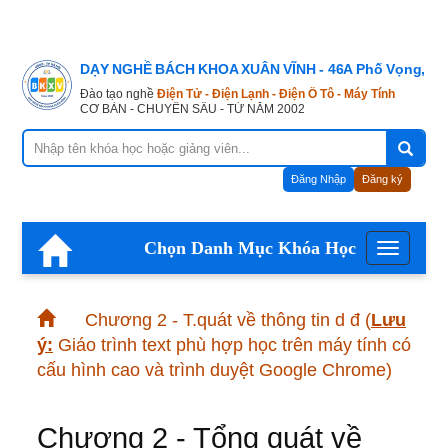
DẠY NGHỀ BÁCH KHOA XUÂN VĨNH - 46A Phố Vọng, Hà
Đào tạo nghề
Điện Tử - Điện Lạnh - Điện Ô Tô - Máy Tính
CƠ BẢN - CHUYÊN SÂU - TỪ NĂM 2002
Đăng Nhập
Đăng ký
Chọn Danh Mục Khóa Học
Menu
Chương 2 - T.quát về thông tin d đ
(
Lưu
ý:
Giáo trình text phù hợp học trên máy tính có
cấu hình cao và trình duyệt Google Chrome)
Chương 2 - Tổng quát về