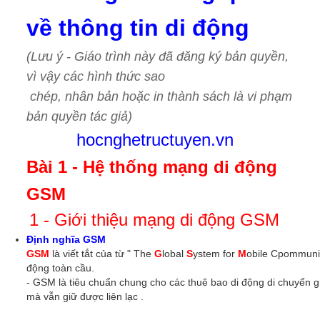
về thông tin di động
(Lưu ý - Giáo trình này đã đăng ký bản quyền,
vì vậy các hình thức sao
chép, nhân bản hoặc in thành sách là vi phạm
bản quyền tác giả)
hocnghetructuyen.vn
Bài 1 - Hệ thống mạng di động
GSM
1 - Giới thiệu mạng di động GSM
Định nghĩa GSM
GSM
là viết tắt của từ " The
G
lobal
S
ystem for
M
obile Cpommunic
động toàn cầu.
- GSM là tiêu chuẩn chung cho các thuê bao di động di chuyển giữ
mà vẫn giữ được liên lạc .