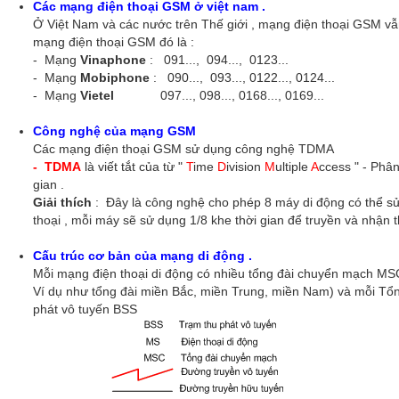
Các mạng điện thoại GSM ở việt nam .
Ở Việt Nam và các nước trên Thế giới , mạng điện thoại GSM vẫ
mạng điện thoại GSM đó là :
- Mạng
Vinaphone
: 091..., 094..., 0123...
- Mạng
Mobiphone
: 090..., 093..., 0122..., 0124...
- Mạng
Vietel
097..., 098..., 0168..., 0169...
Công nghệ của mạng GSM
Các mạng điện thoại GSM sử dụng công nghệ TDMA
- TDMA
là viết tắt của từ "
T
ime
D
ivision
M
ultiple
A
ccess " - Phân
gian .
Giải thích
: Đây là công nghệ cho phép 8 máy di động có thể 
thoại , mỗi máy sẽ sử dụng 1/8 khe thời gian để truyền và nhận t
Cấu trúc cơ bản của mạng di động .
Mỗi mạng điện thoại di động có nhiều tổng đài chuyển mạch MS
Ví dụ như tổng đài miền Bắc, miền Trung, miền Nam) và mỗi Tổng
phát vô tuyến BSS