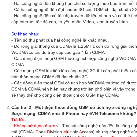
- Hai công nghệ đều không hạn chế số lượng thuê bao trên mỗi 
- Cả hai công nghệ đều đạt chuẩn 3G còn GSM chỉ đạt chuẩn 2
- Hai công nghệ đều có tốc độ truyền dữ liệu nhanh và có thể tíc
cập Internet tốc độ cao, truyền nhận Video, xem truyền hình...
Sự khác nhau:
- Tần số thu phát của hai công nghệ là khác nhau.
- Độ rộng giải thông của CDMA là 1,25MHz còn độ rộng giải th
WCDMA có tốc độ truy cập cao gấp 4 lần CDMA
- Các dòng điện thoại GSM thường tích hợp công nghệ WCDMA m
CDMA
- Các mạng GSM khi tiến lên công nghệ 3G thì cần phát thêm
bản thân mạng CDMA đã đạt chuẩn 3G.
- Các dòng điện thoại GSM có tích hợp WCDMA thường có được
GSM và CDMA nên hiện nay chúng trở lên phổ biến vì vậy trong t
sẽ thay thế cho dòng điện thoại chỉ có GSM hay CDMA.
Câu hỏi 2 - Một điện thoại dòng GSM có tích hợp công ng
được mạng CDMA như S-Phone hay EVN Telecome không?
Trả lời:
-
Không sử dụng được
vì: Tuy hai công nghệ này đều là công ng
mã (CDMA-
C
ode
D
ivision
M
ultiple
A
ccess) nhưng công nghệ của