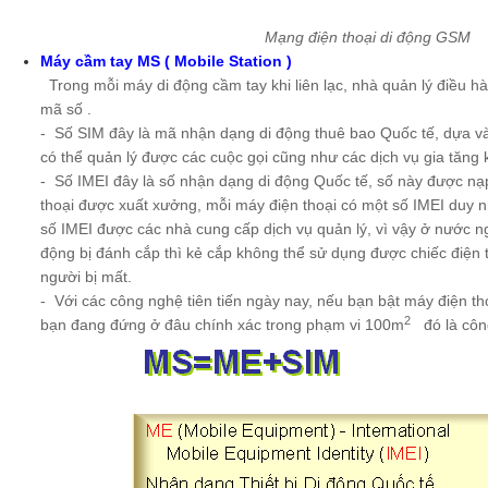
Mạng điện thoại di động GSM
Máy cầm tay MS ( Mobile Station )
Trong mỗi máy di động cầm tay khi liên lạc, nhà quản lý điều h
mã số .
- Số SIM đây là mã nhận dạng di động thuê bao Quốc tế, dựa v
có thể quản lý được các cuộc gọi cũng như các dịch vụ gia tăng 
- Số IMEI đây là số nhận dạng di động Quốc tế, số này được n
thoại được xuất xưởng, mỗi máy điện thoại có một số IMEI duy nh
số IMEI được các nhà cung cấp dịch vụ quản lý, vì vậy ở nước ng
động bị đánh cắp thì kẻ cắp không thể sử dụng được chiếc điện 
người bị mất.
- Với các công nghệ tiên tiến ngày nay, nếu bạn bật máy điện thoạ
2
bạn đang đứng ở đâu chính xác trong phạm vi 100m
đó là công