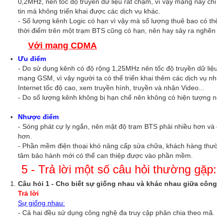
0,2MHz, nên tốc độ truyền dữ liệu rất chậm, vì vậy mạng này ch
tin mà không triển khai được các dịch vụ khác.
- Số lượng kênh Logic có hạn vì vậy mà số lượng thuê bao có th
thời điểm trên một trạm BTS cũng có hạn, nên hay sảy ra nghẽn
Với mạng
CDMA
Ưu điểm
- Do sử dụng kênh có độ rộng 1,25MHz nên tốc độ truyền dữ liệu
mạng GSM, vì vậy người ta có thể triển khai thêm các dịch vụ n
Internet tốc độ cao, xem truyền hình, truyền và nhận Video...
- Do số lượng kênh không bị hạn chế nên không có hiện tượng 
Nhược điểm
- Sóng phát cự ly ngắn, nên mật độ trạm BTS phải nhiều hơn và
hơn.
- Phần mềm điện thoại khó nâng cấp sửa chữa, khách hàng thư
tâm bảo hành mới có thể can thiệp được vào phần mềm.
5 - Trả lời một số câu hỏi thường gặp:
Câu hỏi 1 - Cho biết sự giống nhau và khác nhau giữa c
Trả lời
Sự giống nhau:
- Cả hai đều sử dụng công nghệ đa truy cập phân chia theo mã.