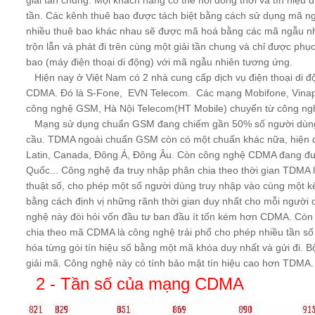
giải tần chung. Mọi khách hàng có thể nói đồng thời và tín hiệu đ
tần. Các kênh thuê bao được tách biệt bằng cách sử dụng mã ng
nhiều thuê bao khác nhau sẽ được mã hoá bằng các mã ngẫu nh
trộn lẫn và phát đi trên cùng một giải tần chung và chỉ được phục 
bao (máy điện thoại di động) với mã ngẫu nhiên tương ứng.
Hiện nay ở Việt Nam có 2 nhà cung cấp dịch vụ điện thoại di 
CDMA. Đó là S-Fone, EVN Telecom. Các mạng Mobifone, Vinaph
công nghệ GSM, Hà Nội Telecom(HT Mobile) chuyển từ công 
Mạng sử dụng chuẩn GSM đang chiếm gần 50% số người dùng đi
cầu. TDMA ngoài chuẩn GSM còn có một chuẩn khác nữa, hiện 
Latin, Canada, Đông Á, Đông Âu. Còn công nghệ CDMA đang đư
Quốc... Công nghệ đa truy nhập phân chia theo thời gian TDMA 
thuật số, cho phép một số người dùng truy nhập vào cùng một k
bằng cách định vị những rãnh thời gian duy nhất cho mỗi người
nghệ này đòi hỏi vốn đầu tư ban đầu ít tốn kém hơn CDMA. Còn
chia theo mã CDMA là công nghệ trải phổ cho phép nhiều tần s
hóa từng gói tín hiệu số bằng một mã khóa duy nhất và gửi đi. 
giải mã. Công nghệ này có tính bảo mật tín hiệu cao hơn TDMA.
2 - Tần số của mạng CDMA