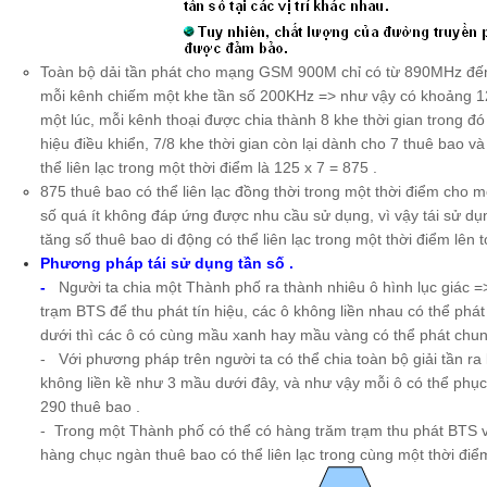
Toàn bộ dải tần phát cho mạng GSM 900M chỉ có từ 890MHz đế
mỗi kênh chiếm một khe tần số 200KHz => như vậy có khoảng 12
một lúc, mỗi kênh thoại được chia thành 8 khe thời gian trong đó 
hiệu điều khiển, 7/8 khe thời gian còn lại dành cho 7 thuê bao v
thể liên lạc trong một thời điểm là 125 x 7 = 875 .
875 thuê bao có thể liên lạc đồng thời trong một thời điểm cho 
số quá ít không đáp ứng được nhu cầu sử dụng, vì vậy tái sử d
tăng số thuê bao di động có thể liên lạc trong một thời điểm lên t
Phương pháp tái sử dụng tần số .
-
Người ta chia một Thành phố ra thành nhiêu ô hình lục giác => 
trạm BTS để thu phát tín hiệu, các ô không liền nhau có thể phá
dưới thì các ô có cùng mầu xanh hay mầu vàng có thể phát chun
- Với phương pháp trên người ta có thể chia toàn bộ giải tần ra 
không liền kề như 3 mầu dưới đây, và như vậy mỗi ô có thể phụ
290 thuê bao .
- Trong một Thành phố có thể có hàng trăm trạm thu phát BTS v
hàng chục ngàn thuê bao có thể liên lạc trong cùng một thời điể