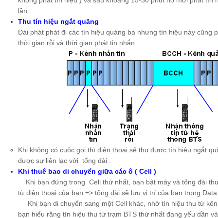
không phát tín hiệu ) và sau khoảng 15-30 phút nó mới phát tín h
lần .
Thu tín hiệu ngắt quãng
Đài phát phát đi các tín hiệu quảng bá nhưng tín hiệu này cũng 
thời gian rỗi và thời gian phát tin nhắn .
Khi không có cuộc gọi thì điện thoại sẽ thu được tín hiệu ngắt qu
được sự liên lạc với tổng đài .
Khi thuê bao di chuyển giữa các ô ( Cell )
Khi bạn đứng trong Cell thứ nhất, bạn bật máy và tổng đài thu đ
từ điện thoại của bạn => tổng đài sẽ lưu vị trí của bạn trong Dat
Khi bạn di chuyển sang một Cell khác, nhờ tín hiệu thu từ kên
bạn hiểu rằng tín hiệu thu từ trạm BTS thứ nhất đang yếu dần và