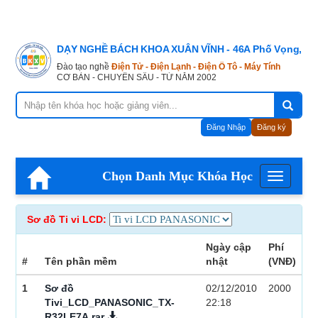
DẠY NGHỀ BÁCH KHOA XUÂN VĨNH - 46A Phố Vọng, Hà
Đào tạo nghề
Điện Tử - Điện Lạnh - Điện Ô Tô - Máy Tính
CƠ BẢN - CHUYÊN SÂU - TỪ NĂM 2002
Đăng Nhập
Đăng ký
Chọn Danh Mục Khóa Học
Menu
Sơ đồ Ti vi LCD:
Ngày cập
Phí
#
Tên phần mềm
nhật
(VNĐ)
1
Sơ đồ
02/12/2010
2000
Tivi_LCD_PANASONIC_TX-
22:18
R32LE7A.rar