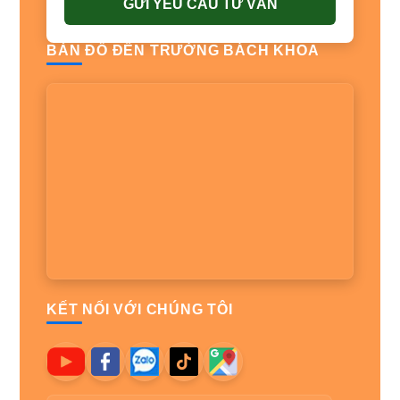
GỬI YÊU CẦU TƯ VẤN
BẢN ĐỒ ĐẾN TRƯỜNG BÁCH KHOA
KẾT NỐI VỚI CHÚNG TÔI