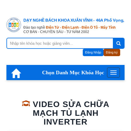
DẠY NGHỀ BÁCH KHOA XUÂN VĨNH - 46A Phố Vọng, Hà
Đào tạo nghề
Điện Tử - Điện Lạnh - Điện Ô Tô - Máy Tính
CƠ BẢN - CHUYÊN SÂU - TỪ NĂM 2002
Đăng Nhập
Đăng ký
Chọn Danh Mục Khóa Học
Menu
VIDEO SỬA CHỮA
MẠCH TỦ LẠNH
INVERTER