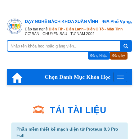
DẠY NGHỀ BÁCH KHOA XUÂN VĨNH - 46A Phố Vọng, Hà
Đào tạo nghề
Điện Tử - Điện Lạnh - Điện Ô Tô - Máy Tính
CƠ BẢN - CHUYÊN SÂU - TỪ NĂM 2002
Đăng Nhập
Đăng ký
Chọn Danh Mục Khóa Học
Menu
TẢI TÀI LIỆU
Phần mềm thiết kế mạch điện tử Proteus 8.3 Pro
Full