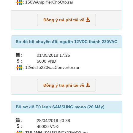
: 150WAmplifierChoOto.rar
Đồng ý trả phí tải về
Sơ đồ bộ chuyển đổi nguồn 12VDC thành 220VAC
:
01/05/2018 17:25
:
5000 VNĐ
: 12vdcTo220vacConverter.rar
Đồng ý trả phí tải về
Bộ sơ đồ Tủ lạnh SAMSUNG mono (20 Máy)
:
28/04/2018 23:38
:
40000 VNĐ
: TULANH_SAMSUNG(22MAY).rar