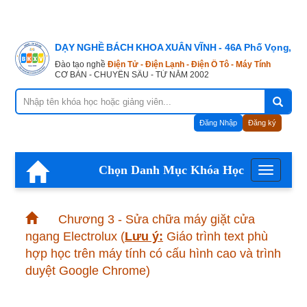
DẠY NGHỀ BÁCH KHOA XUÂN VĨNH - 46A Phố Vọng, Hà
Đào tạo nghề
Điện Tử - Điện Lạnh - Điện Ô Tô - Máy Tính
CƠ BẢN - CHUYÊN SÂU - TỪ NĂM 2002
Đăng Nhập
Đăng ký
Chọn Danh Mục Khóa Học
Menu
Chương 3 - Sửa chữa máy giặt cửa
ngang Electrolux
(
Lưu ý:
Giáo trình text phù
hợp học trên máy tính có cấu hình cao và trình
duyệt Google Chrome)