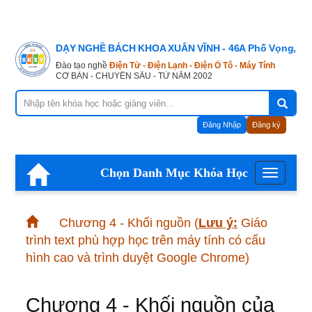
DẠY NGHỀ BÁCH KHOA XUÂN VĨNH - 46A Phố Vọng, Hà
Đào tạo nghề
Điện Tử - Điện Lạnh - Điện Ô Tô - Máy Tính
CƠ BẢN - CHUYÊN SÂU - TỪ NĂM 2002
Đăng Nhập
Đăng ký
Chọn Danh Mục Khóa Học
Menu
Chương 4 - Khối nguồn
(
Lưu ý:
Giáo
trình text phù hợp học trên máy tính có cấu
hình cao và trình duyệt Google Chrome)
Chương 4 - Khối nguồn của