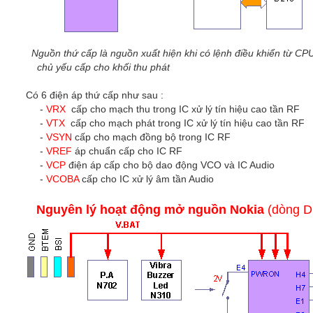
Nguồn thứ cấp là nguồn xuất hiện khi có lệnh điều khiển từ CP
chủ yếu cấp cho khối thu phát
Có 6 điện áp thứ cấp như sau :
-
VRX
cấp cho mạch thu trong IC xử lý tín hiệu cao tần RF
-
VTX
cấp cho mạch phát trong IC xử lý tín hiệu cao tần RF
-
VSYN
cấp cho mạch đồng bộ trong IC RF
-
VREF
áp chuẩn cấp cho IC RF
-
VCP
điện áp cấp cho bộ dao động VCO và IC Audio
-
VCOBA
cấp cho IC xử lý âm tần Audio
Nguyên lý hoạt động mở nguồn Nokia
(dòng 