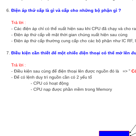
Điện áp thứ cấp là gì và cấp cho những bộ phận gì ?
Trả lời :
- Các điện áp chỉ có thể xuất hiện sau khi CPU đã chạy và cho ra
- Điện áp thứ cấp về mặt thời gian chúng xuất hiện sau cùng
- Điện áp thứ cấp thường cung cấp cho các bộ phận như IC RF, I
Điều kiện cần thiết để một chiếc điện thoại có thể mở lên đ
Trả lời :
- Điều kiện sau cùng để điện thoại lên được nguồn đó là => "
Có
- Để có lệnh duy trì nguồn cần có 2 yếu tố
- CPU có hoạt động
- CPU nạp được phần mềm trong Memory