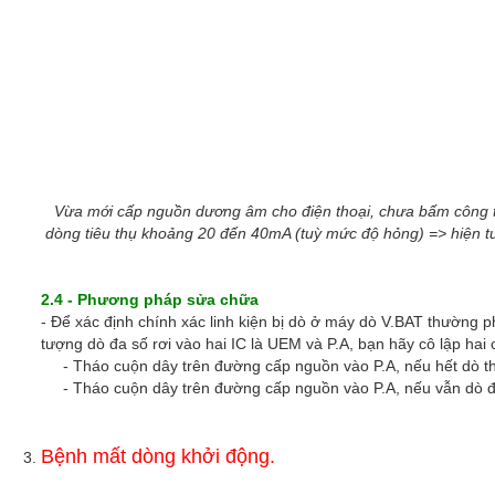
Vừa mới cấp nguồn dương âm cho điện thoại, chưa bấm công tắ
dòng tiêu thụ khoảng 20 đến 40mA (tuỳ mức độ hỏng) => hiện t
2.4 - Phương pháp sửa chữa
- Để xác định chính xác linh kiện bị dò ở máy dò V.BAT thường p
tượng dò đa số rơi vào hai IC là UEM và P.A, bạn hãy cô lập hai
- Tháo cuộn dây trên đường cấp nguồn vào P.A, nếu hết dò th
- Tháo cuộn dây trên đường cấp nguồn vào P.A, nếu vẫn dò đi
Bệnh mất dòng khởi động.