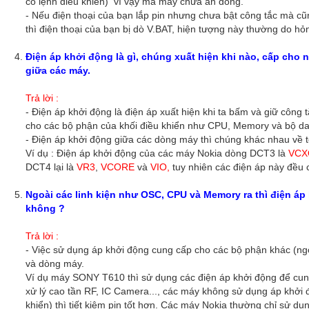
có lệnh điều khiển) vì vậy mà máy chưa ăn dòng.
- Nếu điện thoại của bạn lắp pin nhưng chưa bật công tắc mà cũn
thì điện thoại của bạn bị dò V.BAT, hiện tượng này thường do hỏ
Điện áp khởi động là gì, chúng xuất hiện khi nào, cấp cho
giữa các máy.
Trả lời :
- Điện áp khởi động là điện áp xuất hiện khi ta bấm và giữ công
cho các bộ phận của khối điều khiển như CPU, Memory và bộ d
- Điện áp khởi động giữa các dòng máy thì chúng khác nhau về 
Ví dụ : Điện áp khởi động của các máy Nokia dòng DCT3 là
VCX
DCT4 lại là
VR3
,
VCORE
và
VIO,
tuy nhiên các điện áp này đề
Ngoài các linh kiện như OSC, CPU và Memory ra thì điện á
không ?
Trả lời :
- Việc sử dụng áp khởi động cung cấp cho các bộ phận khác (ngo
và dòng máy.
Ví dụ máy SONY T610 thì sử dụng các điện áp khởi động để cun
xử lý cao tần RF, IC Camera..., các máy không sử dụng áp khởi 
khiển) thì tiết kiệm pin tốt hơn. Các máy Nokia thường chỉ sử d