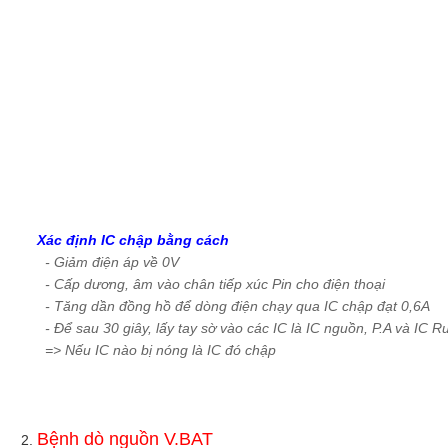
Xác định IC chập bằng cách
- Giảm điện áp về 0V
- Cấp dương, âm vào chân tiếp xúc Pin cho điện thoại
- Tăng dần đồng hồ để dòng điện chạy qua IC chập đạt 0,6A
- Để sau 30 giây, lấy tay sờ vào các IC là IC nguồn, P.A và IC
=> Nếu IC nào bị nóng là IC đó chập
Bệnh dò nguồn V.BAT