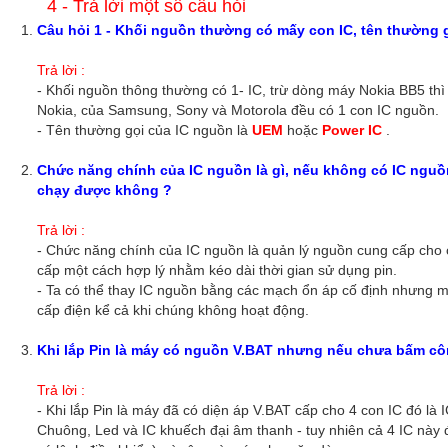
4 - Trả lời một số câu hỏi
Câu hỏi 1 - Khối nguồn thường có mấy con IC, tên thường g
Trả lời :
- Khối nguồn thông thường có 1- IC, trừ dòng máy Nokia BB5 thì
Nokia, của Samsung, Sony và Motorola đều có 1 con IC nguồn.
- Tên thường gọi của IC nguồn là
UEM
hoặc
Power IC
.
Chức năng chính của IC nguồn là gì, nếu không có IC nguồ
chạy được không ?
Trả lời :
- Chức năng chính của IC nguồn là quản lý nguồn cung cấp cho 
cấp một cách hợp lý nhằm kéo dài thời gian sử dụng pin.
- Ta có thể thay IC nguồn bằng các mạch ổn áp cố định nhưng má
cấp điện kể cả khi chúng không hoạt động.
Khi lắp Pin là máy có nguồn V.BAT nhưng nếu chưa bấm côn
Trả lời :
- Khi lắp Pin là máy đã có diện áp V.BAT cấp cho 4 con IC đó là 
Chuông, Led và IC khuếch đại âm thanh - tuy nhiên cả 4 IC này