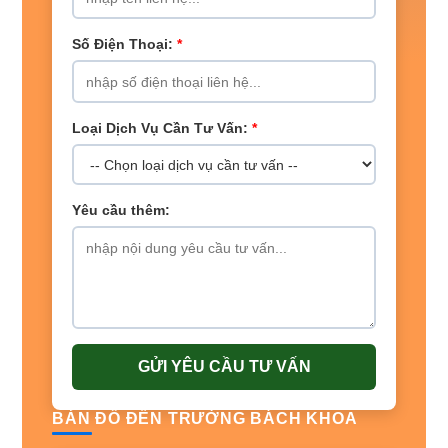
Số Điện Thoại:
*
Loại Dịch Vụ Cần Tư Vấn:
*
Yêu cầu thêm:
GỬI YÊU CẦU TƯ VẤN
BẢN ĐỒ ĐẾN TRƯỜNG BÁCH KHOA