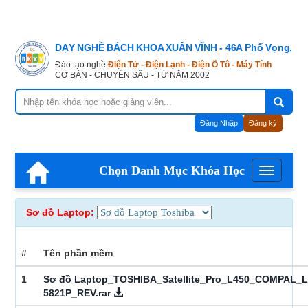
DẠY NGHỀ BÁCH KHOA XUÂN VĨNH - 46A Phố Vọng, Hà
Đào tạo nghề
Điện Tử - Điện Lạnh - Điện Ô Tô - Máy Tính
CƠ BẢN - CHUYÊN SÂU - TỪ NĂM 2002
Đăng Nhập
Đăng ký
Chọn Danh Mục Khóa Học
Menu
Sơ đồ Laptop:
#
Tên phần mềm
1
Sơ đồ Laptop_TOSHIBA_Satellite_Pro_L450_COMPAL_L
5821P_REV.rar