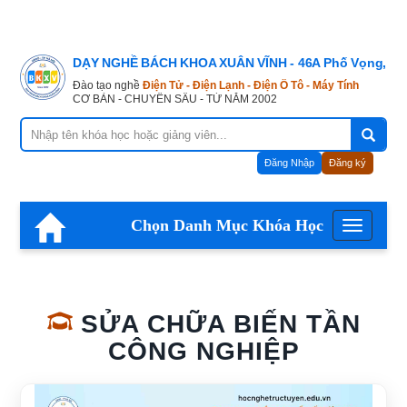
DẠY NGHỀ BÁCH KHOA XUÂN VĨNH - 46A Phố Vọng, Hà
Đào tạo nghề
Điện Tử - Điện Lạnh - Điện Ô Tô - Máy Tính
CƠ BẢN - CHUYÊN SÂU - TỪ NĂM 2002
Đăng Nhập
Đăng ký
Chọn Danh Mục Khóa Học
Menu
SỬA CHỮA BIẾN TẦN
CÔNG NGHIỆP