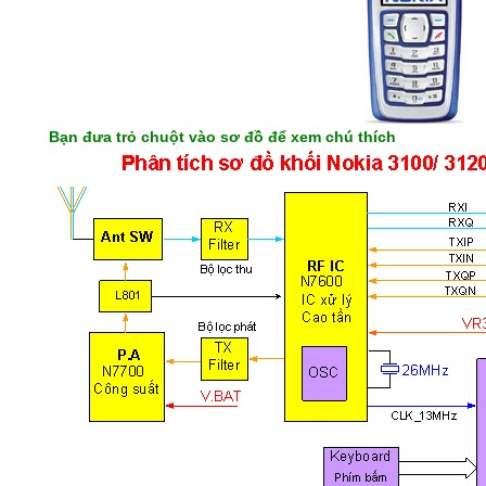
Bạn đưa trỏ chuột vào sơ đồ để xem chú thích