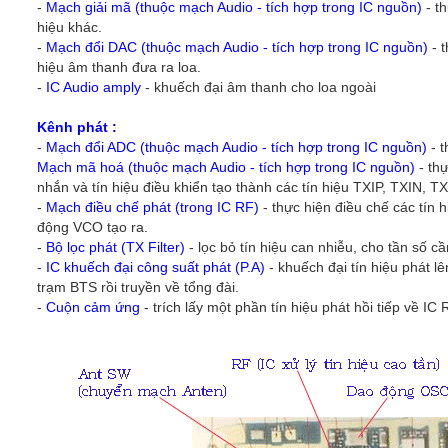
-
Mạch giải mã (thuộc mạch Audio - tích hợp trong IC nguồn)
- th
hiệu khác.
-
Mạch đổi DAC (thuộc mạch Audio - tích hợp trong IC nguồn)
- t
hiệu âm thanh đưa ra loa.
-
IC Audio amply
- khuếch đại âm thanh cho loa ngoài
Kênh phát :
-
Mạch đổi ADC (thuộc mạch Audio - tích hợp trong IC nguồn)
- t
Mạch mã hoá (thuộc mạch Audio - tích hợp trong IC nguồn)
- thự
nhắn và tín hiệu điều khiển tạo thành các tín hiệu TXIP, TXIN
-
Mạch điều chế phát (trong IC RF)
- thực hiện điều chế các tín
động VCO tạo ra.
-
Bộ lọc phát (TX Filter)
- lọc bỏ tín hiệu can nhiễu, cho tần số c
-
IC khuếch đại công suất phát (P.A)
- khuếch đại tín hiệu phát l
trạm BTS rồi truyền về tổng đài.
-
Cuộn cảm ứng
- trích lấy một phần tín hiệu phát hồi tiếp về 