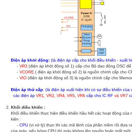
Điện áp khởi động:
(là điện áp cấp cho khối điều khiển - xuất 
-
VR3
(điện áp khởi động số 1) cấp cho Bộ dao động OSC để 
-
VCORE
( điện áp khởi động số 2) là nguồn chính cấp cho 
-
VIO
(điện áp khởi động số 3) là nguồn chính cấp cho Memo
Điện áp thứ cấp
: (là điện áp xuất hiện khi có sự điều khiển của
các điện áp
VR1, VR2, VR4, VR5, VR6
cấp cho IC RF
và VR7
c
Khối điều khiển :
Khối điều khiển thực hiện điều khiển hầu hết các hoạt động của 
kiện :
-
CPU
(vi xử lý) thực thi các mã lệnh của phần mềm rồi đưa ra
của máy, nếu hỏng CPU thì máy không lên nguồn hoặc mất một 