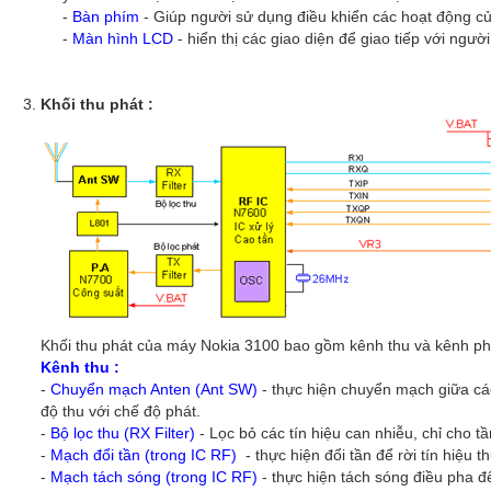
-
Bàn phím
- Giúp người sử dụng điều khiển các hoạt động c
-
Màn hình LCD
- hiển thị các giao diện để giao tiếp với ngườ
Khối thu phát :
Khối thu phát của máy Nokia 3100 bao gồm kênh thu và kênh ph
Kênh thu :
-
Chuyển mạch Anten (Ant SW)
- thực hiện chuyển mạch giữa c
độ thu với chế độ phát.
-
Bộ lọc thu (RX Filter)
- Lọc bỏ các tín hiệu can nhiễu, chỉ cho tầ
-
Mạch đổi tần (trong IC RF)
- thực hiện đổi tần để rời tín hiệu 
-
Mạch tách sóng (trong IC RF)
- thực hiện tách sóng điều pha đ