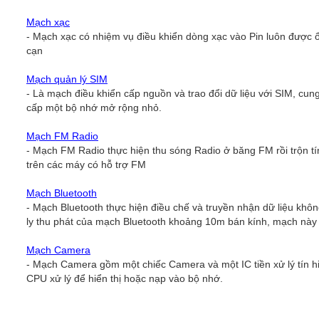
Mạch xạc
- Mạch xạc có nhiệm vụ điều khiển dòng xạc vào Pin luôn được ổn
cạn
Mạch
quản lý SIM
- Là mạch điều khiển cấp nguồn và trao đổi dữ liệu với SIM, cun
cấp một bộ nhớ mở rộng nhỏ.
Mạch FM Radio
- Mạch FM Radio thực hiện thu sóng Radio ở băng FM rồi trộn tí
trên các máy có hỗ trợ FM
Mạch Bluetooth
- Mạch Bluetooth thực hiện điều chế và truyền nhận dữ liệu khô
ly thu phát của mạch Bluetooth khoảng 10m bán kính, mạch này c
Mạch Camera
- Mạch Camera gồm một chiếc Camera và một IC tiền xử lý tín hi
CPU xử lý để hiển thị hoặc nạp vào bộ nhớ.