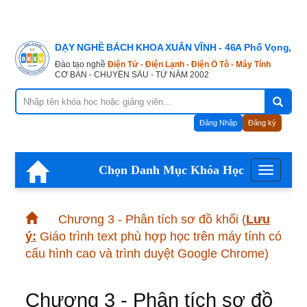
DẠY NGHỀ BÁCH KHOA XUÂN VĨNH - 46A Phố Vọng, Hà
Đào tạo nghề
Điện Tử - Điện Lạnh - Điện Ô Tô - Máy Tính
CƠ BẢN - CHUYÊN SÂU - TỪ NĂM 2002
Đăng Nhập
Đăng ký
Chọn Danh Mục Khóa Học
Menu
Chương 3 - Phân tích sơ đồ khối
(
Lưu
ý:
Giáo trình text phù hợp học trên máy tính có
cấu hình cao và trình duyệt Google Chrome)
Chương 3 - Phân tích sơ đồ