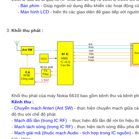
-
Bàn phím
- Giúp người sử dụng điều khiển các hoạt động c
-
Màn hình LCD
- hiển thị các giao diện để giao tiếp với ngườ
Khối thu phát :
Khối thu phát của máy Nokia 6610 bao gồm kênh thu và kênh ph
Kênh thu :
-
Chuyển mạch Anten (Ant SW)
- thực hiện chuyển mạch giữa c
độ thu với chế độ phát.
-
Mạch đổi tần (trong IC RF)
- thực hiện đổi tần để rời tín hiệu 
-
Mạch tách sóng (trong IC RF)
- thực hiện tách sóng điều pha đ
-
Mạch giải mã (thuộc mạch Audio - tích hợp trong IC nguồn)
- th