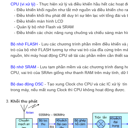
CPU (vi xử lý)
- Thực hiện xử lý và điều khiển hầu hết các hoạt 
- Điều khiển khối nguồn như tắt mở nguồn và điều khiển cho ra
- Điều khiển khối thu phát để duy trì sự liên lạc với tổng đài và
- Điều khiển màn hình LCD
- Quản lý bộ nhớ Flash và SRAM
- Điều khiến các chức năng rung chuông và chiếu sáng màn hì
Bộ nhớ FLASH
- Lưu các chương trình phần mềm điều khiển và
trò của bộ nhớ FLASH tương tự như vai trò của đĩa cứng trên máy
nguồn, khi máy hoạt động CPU sẽ tải các phần mềm cần thiết 
Bộ nhớ SRAM
- Lưu tạm phần mềm và các chương trình đang hoạt
CPU, vai trò của SRAm giống như thanh RAM trên máy tính, dữ l
Bộ dao động OSC
- Tạo xung Clock cho CPU và các IC xử lý tín
trong máy, nếu mất xung Clock thì CPU không hoạt động được.
Khối thu phát