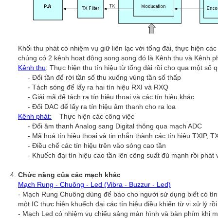
Khối thu phát có nhiệm vụ giữ liên lạc với tổng đài, thực hiện cá
chúng có 2 kênh hoạt động song song đó là Kênh thu và Kênh ph
Kênh thu
: Thực hiện thu tín hiệu từ tổng đài rồi cho qua một số q
- Đổi tần để rời tần số thu xuống vùng tần số thấp
- Tách sóng để lấy ra hai tín hiệu RXI và RXQ
- Giải mã để tách ra tín hiệu thoại và các tín hiệu khác
- Đổi DAC để lấy ra tín hiệu âm thanh cho ra loa
Kênh phát:
Thực hiện các công việc
- Đổi âm thanh Analog sang Digital thông qua mạch ADC
- Mã hoá tín hiệu thoại và tin nhắn thành các tín hiệu TXIP,
- Điều chế các tín hiệu trên vào sóng cao tần
- Khuếch đại tín hiệu cao tần lên công suất đủ mạnh rồi phát v
Chức năng của các mạch khác
Mạch Rung - Chuông - Led (Vibra - Buzzur - Led)
- Mạch Rung Chuông dùng để báo cho người sử dụng biết có tín h
một IC thực hiện khuếch đại các tín hiệu điều khiển từ vi xử lý 
- Mạch Led có nhiệm vụ chiếu sáng màn hình và bàn phím khi m