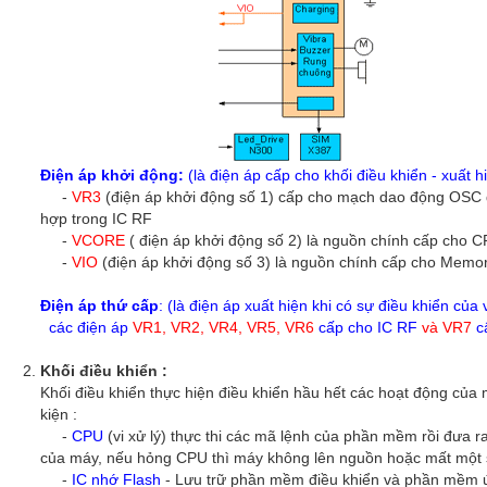
Điện áp khởi động:
(là điện áp cấp cho khối điều khiển - xuất 
-
VR3
(điện áp khởi động số 1) cấp cho mạch dao động OSC 
hợp trong IC RF
-
VCORE
( điện áp khởi động số 2) là nguồn chính cấp cho 
-
VIO
(điện áp khởi động số 3) là nguồn chính cấp cho Memo
Điện áp thứ cấp
: (là điện áp xuất hiện khi có sự điều khiển của
các điện áp
VR1, VR2, VR4, VR5, VR6
cấp cho IC RF
và VR7
c
Khối điều khiển :
Khối điều khiển thực hiện điều khiển hầu hết các hoạt động của 
kiện :
-
CPU
(vi xử lý) thực thi các mã lệnh của phần mềm rồi đưa ra
của máy, nếu hỏng CPU thì máy không lên nguồn hoặc mất một 
-
IC nhớ Flash
- Lưu trữ phần mềm điều khiển và phần mềm ứn