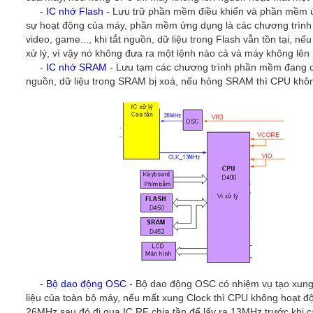
-
IC nhớ Flash
- Lưu trữ phần mềm điều khiển và phần mềm ứn
sự hoạt động của máy, phần mềm ứng dụng là các chương trình
video, game..., khi tắt nguồn, dữ liệu trong Flash vẫn tồn tại,
xử lý, vì vậy nó không đưa ra một lệnh nào cả và máy không lên
-
IC nhớ SRAM
- Lưu tạm các chương trình phần mềm đang chạ
nguồn, dữ liệu trong SRAM bị xoá, nếu hỏng SRAM thì CPU khô
-
Bộ dao động OSC
- Bộ dao động OSC có nhiệm vụ tạo xung
liệu của toàn bộ máy, nếu mất xung Clock thì CPU không hoạt đ
26MHz sau đó đi qua IC RF chia tần để lấy ra 13MHz trước khi 