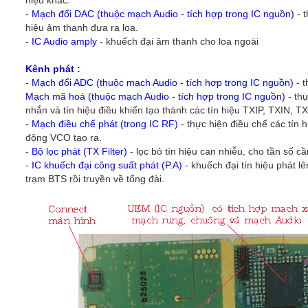
hiệu khác.
-
Mạch đổi DAC (thuộc mạch Audio - tích hợp trong IC nguồn)
- t
hiệu âm thanh đưa ra loa.
-
IC Audio amply
- khuếch đại âm thanh cho loa ngoài
Kênh phát :
-
Mạch đổi ADC (thuộc mạch Audio - tích hợp trong IC nguồn)
- t
Mạch mã hoá (thuộc mạch Audio - tích hợp trong IC nguồn)
- thự
nhắn và tín hiệu điều khiển tạo thành các tín hiệu TXIP, TXIN
-
Mạch điều chế phát (trong IC RF)
- thực hiện điều chế các tín
động VCO tạo ra.
-
Bộ lọc phát (TX Filter)
- lọc bỏ tín hiệu can nhiễu, cho tần số c
-
IC khuếch đại công suất phát (P.A)
- khuếch đại tín hiệu phát l
trạm BTS rồi truyền về tổng đài.