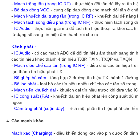
-
Mạch trộng tần
(trong IC RF)
- thực hiện đổi tần để lấy ra tín h
-
Bộ dao động VCO
- cung cấp dao động cho mạch đổi tần ở chế
-
Mạch khuếch đại trung tần (trong IC RF)
- khuếch đại để nâng b
-
Mạch tách sóng điều pha (trong IC RF)
- thực hiện tách sóng đ
-
IC Audio
- thực hiện giải mã để tách tín hiệu thoại ra khỏi các tí
từ dạng số sang tín hiệu âm thanh rồi cho ra.
Kênh phát :
-
IC Audio
- có các mạch ADC để đổi tín hiệu âm thanh sang tín 
các tín hiệu khác thành 4 tín hiệu TXIP, TXIN, TXQP và TXQN
-
Mạch điều chế cao tần (trong IC RF)
- điều chế các tín hiệu t
tạo thành tín hiệu phát TX
-
Bộ ghép hỗ cảm
- tổng hợp 2 đường tín hiệu TX thành 1 đườn
-
Bộ lọc phát
- loại bỏ các tín hiệu nhiễu chỉ cho các tần số tr
-
Mạch tiến khuếch đại
- khuếch đại tín hiệu trước khi đưa vào I
-
IC công suất (P.A)
- khuếch đại tín hiệu phát lên công suất đủ
ngoài
-
Cảm ứng phát (cuộn dây)
- trích một phần tín hiệu phát cho hồ
Các mạch khác
Mạch xạc (Charging)
- điều khiển dòng xạc vào pin được ổn định