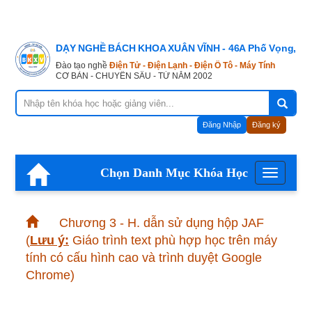
DẠY NGHỀ BÁCH KHOA XUÂN VĨNH - 46A Phố Vọng, Hà
Đào tạo nghề
Điện Tử - Điện Lạnh - Điện Ô Tô - Máy Tính
CƠ BẢN - CHUYÊN SÂU - TỪ NĂM 2002
Đăng Nhập
Đăng ký
Chọn Danh Mục Khóa Học
Menu
Chương 3 - H. dẫn sử dụng hộp JAF
(
Lưu ý:
Giáo trình text phù hợp học trên máy
tính có cấu hình cao và trình duyệt Google
Chrome)