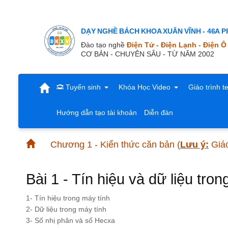
DẠY NGHỀ BÁCH KHOA XUÂN VĨNH - 46A Ph
Đào tạo nghề
Điện Tử - Điện Lạnh - Điện Ô
CƠ BẢN - CHUYÊN SÂU - TỪ NĂM 2002
Tuyển sinh
Khóa Học Video
Giáo trình t
Hướng dẫn tạo tài khoản
Diễn đàn
Chương 1 - Kiển thức căn bản
(
Lưu ý:
Giáo
Bài 1 - Tín hiệu và dữ liệu tron
1- Tín hiệu trong máy tính
2- Dữ liệu trong máy tính
3- Số nhị phân và số Hecxa