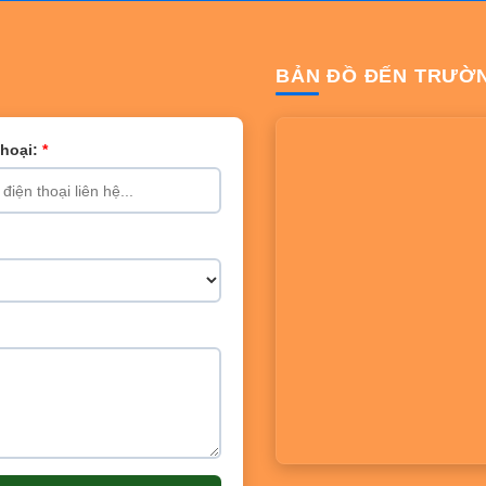
BẢN ĐỒ ĐẾN TRƯỜ
Thoại:
*