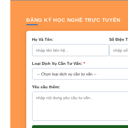
ĐĂNG KÝ HỌC NGHỀ TRỰC TUYẾN
Họ Và Tên:
Số Điện 
Loại Dịch Vụ Cần Tư Vấn:
*
Yêu cầu thêm: