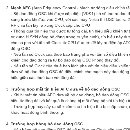
Mạch AFC
(Auto Friquency Control - Mạch tự động điều chỉnh tầ
- Bộ dao động OSC khi được cấp điện (VKĐ1) nó sẽ tạo ra dao 
xung trước khi đưa vào CPU, với các máy Nokia thì OSC tạo r
RF chia tần lấy ra xung Clock cấp cho CPU
- Thông qua tín hiệu thu được từ tổng đài, tín hiệu điều khiển 
tự xung H.SYN đồng bộ dòng trong truyền hình), tín hiệu này đư
cho so pha với tần số Clock từ CPU đưa tới để lấy ra điện áp A
động OSC
- Nếu tần số Clock của thuê bao trùng pha với tần số điều khiển 
khiến cho dao động ra từ bộ dao động OSC không thay đổi.
- Nếu tần số Clock của thuê bao lệch pha với tín hiệu điều khiển
đưa về bộ dao động OSC để điều chỉnh cho mạch này dao động tr
hiệu giữa các thuê bao với tổng đài.
Trường hợp mất tín hiệu AFC đưa về bộ dao động OSC
- Khi bị mất tín hiệu AFC đưa về bộ dao động, bộ dao động OSC 
hiệu từ tổng đài và kết quả là chúng bị mất đồng bộ với tín hiệu t
- Trường hợp này sảy ra sẽ khiến cho tín hiệu thu bị chập chờn
khác hoạt động bình thường.
Trường hợp hỏng bộ dao động OSC
- Nếu hỏng bộ dao động OSC thì sẽ mất xung Clock cấp cho CP