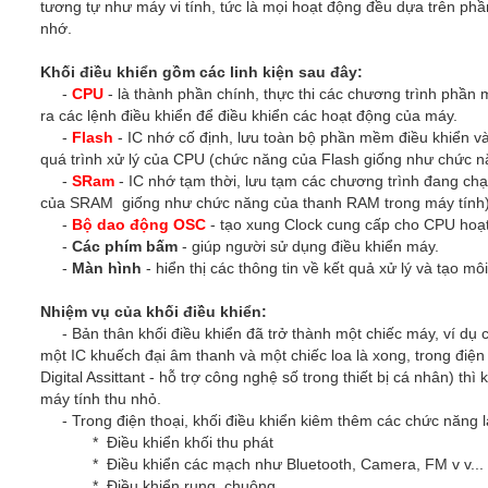
tương tự như máy vi tính, tức là mọi hoạt động đều dựa trên ph
nhớ.
Khối điều khiển gồm các linh kiện sau đây:
-
CPU
- là thành phần chính, thực thi các chương trình phần
ra các lệnh điều khiển để điều khiển các hoạt động của máy.
-
Flash
- IC nhớ cố định, lưu toàn bộ phần mềm điều khiển
quá trình xử lý của CPU (chức năng của Flash giống như chức n
-
SRam
- IC nhớ tạm thời, lưu tạm các chương trình đang chạ
của SRAM giống như chức năng của thanh RAM trong máy tính
-
Bộ dao động OSC
- tạo xung Clock cung cấp cho CPU hoạt
-
Các phím bấm
- giúp người sử dụng điều khiển máy.
-
Màn hình
- hiển thị các thông tin về kết quả xử lý và tạo m
Nhiệm vụ của khối điều khiển:
- Bản thân khối điều khiển đã trở thành một chiếc máy, ví dụ 
một IC khuếch đại âm thanh và một chiếc loa là xong, trong điệ
Digital Assittant - hỗ trợ công nghệ số trong thiết bị cá nhân) th
máy tính thu nhỏ.
- Trong điện thoại, khối điều khiển kiêm thêm các chức năng l
* Điều khiển khối thu phát
* Điều khiển các mạch như Bluetooth, Camera, FM v v...
* Điều khiển rung, chuông