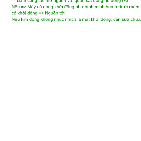
- Bấm công tắc mở nguồn và quan sát đồng hồ dòng (A)
Nếu => Máy có dòng khởi động như hình minh hoạ ở dưới (bấm 
có khởi động => Nguồn tốt.
Nếu kim dòng không nhúc nhích là mất khởi động, cần sửa chữa