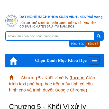
DẠY NGHỀ BÁCH KHOA XUÂN VĨNH - 46A Phố Vọng, Hà
Đào tạo nghề
Điện Tử - Điện Lạnh - Điện Ô Tô - Máy Tính
CƠ BẢN - CHUYÊN SÂU - TỪ NĂM 2002
Đăng Nhập
Đăng ký
Chọn Danh Mục Khóa Học
Menu
Chương 5 - Khối vi xử lý
(
Lưu ý:
Giáo
trình text phù hợp học trên máy tính có cấu
hình cao và trình duyệt Google Chrome)
Chương 5 - Khối Vi xử lý