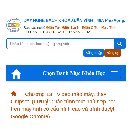
DẠY NGHỀ BÁCH KHOA XUÂN VĨNH - 46A Phố Vọng, Hà
Đào tạo nghề
Điện Tử - Điện Lạnh - Điện Ô Tô - Máy Tính
CƠ BẢN - CHUYÊN SÂU - TỪ NĂM 2002
Đăng Nhập
Đăng ký
Chọn Danh Mục Khóa Học
Menu
Chương 13 - Video tháo máy, thay
Chipset.
(
Lưu ý:
Giáo trình text phù hợp học
trên máy tính có cấu hình cao và trình duyệt
Google Chrome)