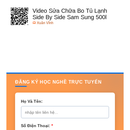
Video Sửa Chữa Bo Tủ Lạnh
Side By Side Sam Sung 500l
Xuân Vĩnh
ĐĂNG KÝ HỌC NGHỀ TRỰC TUYẾN
Họ Và Tên:
Số Điện Thoại:
*