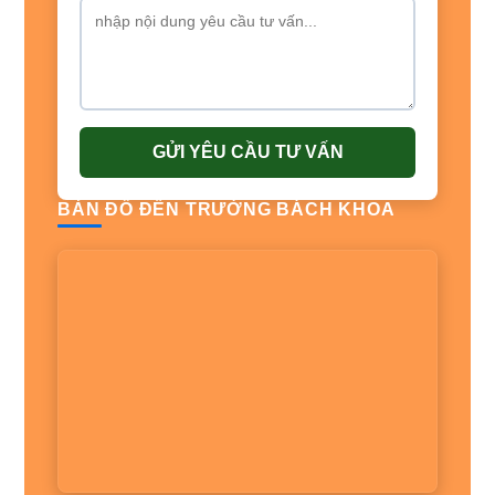
GỬI YÊU CẦU TƯ VẤN
BẢN ĐỒ ĐẾN TRƯỜNG BÁCH KHOA