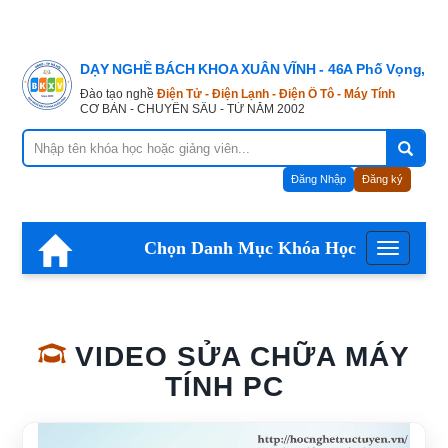
DẠY NGHỀ BÁCH KHOA XUÂN VĨNH - 46A Phố Vọng, Hà
Đào tạo nghề
Điện Tử - Điện Lạnh - Điện Ô Tô - Máy Tính
CƠ BẢN - CHUYÊN SÂU - TỪ NĂM 2002
Đăng Nhập
Đăng ký
Chọn Danh Mục Khóa Học
Menu
VIDEO SỬA CHỮA MÁY
TÍNH PC