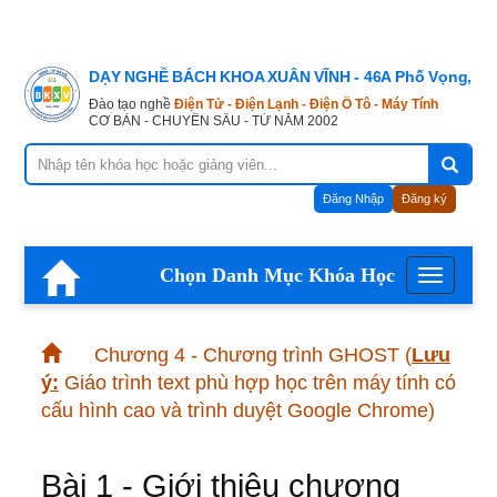
DẠY NGHỀ BÁCH KHOA XUÂN VĨNH - 46A Phố Vọng, Hà
Đào tạo nghề
Điện Tử - Điện Lạnh - Điện Ô Tô - Máy Tính
CƠ BẢN - CHUYÊN SÂU - TỪ NĂM 2002
Đăng Nhập
Đăng ký
Chọn Danh Mục Khóa Học
Menu
Chương 4 - Chương trình GHOST
(
Lưu
ý:
Giáo trình text phù hợp học trên máy tính có
cấu hình cao và trình duyệt Google Chrome)
Bài 1 - Giới thiệu chương