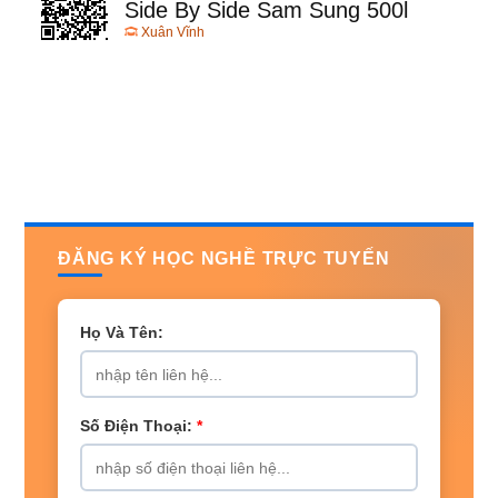
Side By Side Sam Sung 500l
Xuân Vĩnh
ĐĂNG KÝ HỌC NGHỀ TRỰC TUYẾN
Họ Và Tên:
Số Điện Thoại:
*