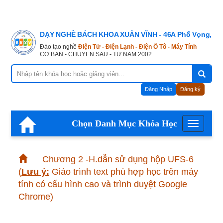
DẠY NGHỀ BÁCH KHOA XUÂN VĨNH - 46A Phố Vọng, Hà
Đào tạo nghề
Điện Tử - Điện Lạnh - Điện Ô Tô - Máy Tính
CƠ BẢN - CHUYÊN SÂU - TỪ NĂM 2002
Đăng Nhập
Đăng ký
Chọn Danh Mục Khóa Học
Menu
Chương 2 -H.dẫn sử dụng hộp UFS-6
(
Lưu ý:
Giáo trình text phù hợp học trên máy
tính có cấu hình cao và trình duyệt Google
Chrome)