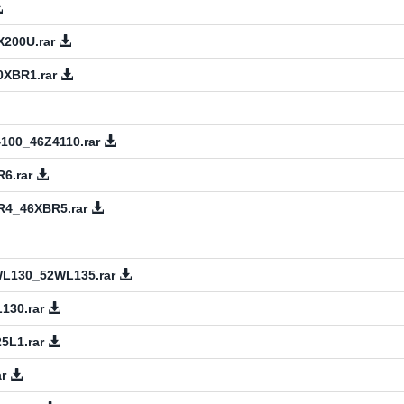
200U.rar
0XBR1.rar
100_46Z4110.rar
6.rar
R4_46XBR5.rar
L130_52WL135.rar
130.rar
5L1.rar
ar