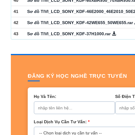
40
Sơ đồ TIVI_LCD_SONY_KDF-60XBR950_70XBR950.r
41
Sơ đồ TIVI_LCD_SONY_KDF-46E2000_46E2010_50E2
42
Sơ đồ TIVI_LCD_SONY_KDF-42WE655_50WE655.rar
43
Sơ đồ TIVI_LCD_SONY_KDF-37H1000.rar
ĐĂNG KÝ HỌC NGHỀ TRỰC TUYẾN
Họ Và Tên:
Số Điện 
Loại Dịch Vụ Cần Tư Vấn:
*