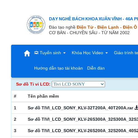
DẠY NGHỀ BÁCH KHOA XUÂN VĨNH - 46A Ph
Đào tạo nghề
Điện Tử - Điện Lạnh - Điện Ô
CƠ BẢN - CHUYÊN SÂU - TỪ NĂM 2002
Tuyển sinh
Khóa Học Video
Giáo trình t
Hướng dẫn tạo tài khoản
Diễn đàn
Sơ đồ Ti vi LCD:
#
Tên phần mềm
1
Sơ đồ TIVI_LCD_SONY_KLV-32T200A_40T200A.rar
2
Sơ đồ TIVI_LCD_SONY_KLV-26S300A_32S300A_32S
3
Sơ đồ TIVI_LCD_SONY_KLV-26S200A_32S200A_40S2