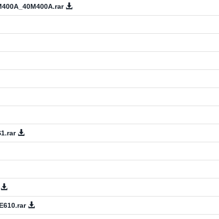
M400A_40M400A.rar
1.rar
r
610.rar