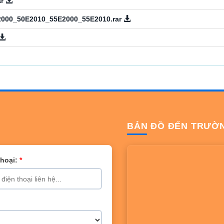
ar
000_50E2010_55E2000_55E2010.rar
BẢN ĐỒ ĐẾN TRƯỜ
Thoại:
*