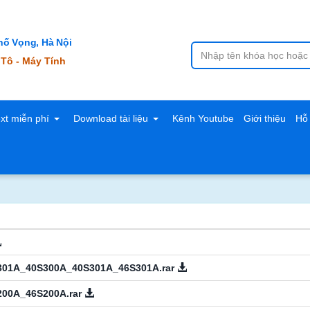
ố Vọng, Hà Nội
 Tô - Máy Tính
ext miễn phí
Download tài liệu
Kênh Youtube
Giới thiệu
Hỗ 
301A_40S300A_40S301A_46S301A.rar
00A_46S200A.rar