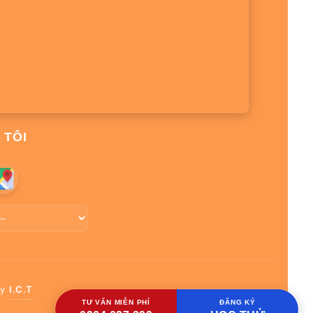
 TÔI
by
I.C.T
TƯ VẤN MIỄN PHÍ
ĐĂNG KÝ