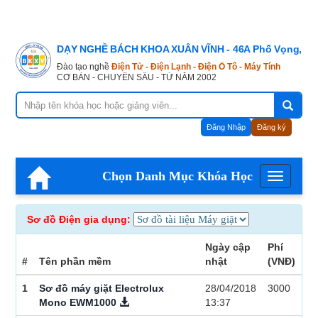
DẠY NGHỀ BÁCH KHOA XUÂN VĨNH - 46A Phố Vọng, Hà
Đào tạo nghề
Điện Tử - Điện Lạnh - Điện Ô Tô - Máy Tính
CƠ BẢN - CHUYÊN SÂU - TỪ NĂM 2002
Đăng Nhập
Đăng ký
Chọn Danh Mục Khóa Học
Menu
Sơ đồ Điện gia dụng:
Ngày cập
Phí
#
Tên phần mềm
nhật
(VNĐ)
1
Sơ đồ máy giặt Electrolux
28/04/2018
3000
Mono EWM1000
13:37