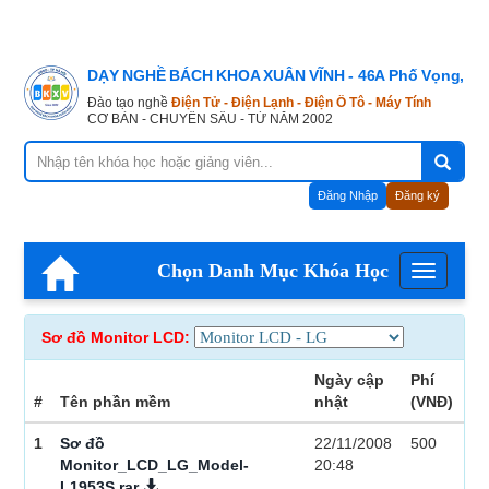
DẠY NGHỀ BÁCH KHOA XUÂN VĨNH - 46A Phố Vọng, Hà
Đào tạo nghề
Điện Tử - Điện Lạnh - Điện Ô Tô - Máy Tính
CƠ BẢN - CHUYÊN SÂU - TỪ NĂM 2002
Đăng Nhập
Đăng ký
Chọn Danh Mục Khóa Học
Menu
Sơ đồ Monitor LCD:
Ngày cập
Phí
#
Tên phần mềm
nhật
(VNĐ)
1
Sơ đồ
22/11/2008
500
Monitor_LCD_LG_Model-
20:48
L1953S.rar