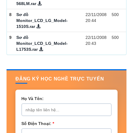
568LM.rar
8
Sơ đồ
22/11/2008
500
Monitor_LCD_LG_Model-
20:44
1510S.rar
9
Sơ đồ
22/11/2008
500
Monitor_LCD_LG_Model-
20:43
L1753S.rar
ĐĂNG KÝ HỌC NGHỀ TRỰC TUYẾN
Họ Và Tên:
Số Điện Thoại:
*