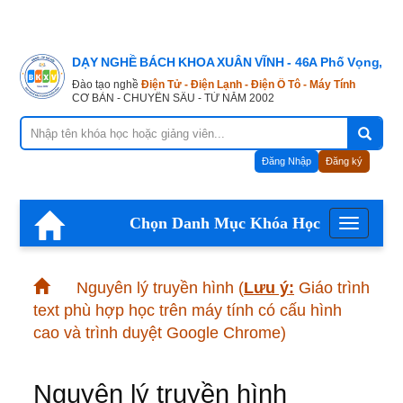
DẠY NGHỀ BÁCH KHOA XUÂN VĨNH - 46A Phố Vọng, Hà
Đào tạo nghề
Điện Tử - Điện Lạnh - Điện Ô Tô - Máy Tính
CƠ BẢN - CHUYÊN SÂU - TỪ NĂM 2002
Đăng Nhập
Đăng ký
Chọn Danh Mục Khóa Học
Menu
Nguyên lý truyền hình
(
Lưu ý:
Giáo trình
text phù hợp học trên máy tính có cấu hình
cao và trình duyệt Google Chrome)
Nguyên lý truyền hình