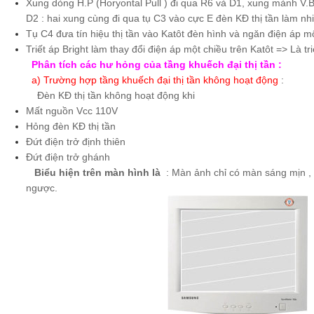
Xung dòng H.P (Horyontal Pull ) đi qua R6 và D1, xung mành V.B 
D2 : hai xung cùng đi qua tụ C3 vào cực E đèn KĐ thị tần làm nh
Tụ C4 đưa tín hiệu thị tần vào Katôt đèn hình và ngăn điện áp m
Triết áp Bright làm thay đổi điện áp một chiều trên Katôt => Là t
Phân tích các hư hỏng của tầng khuếch đại thị tần :
a
) Trường hợp tầng khuếch đại thị tần không hoạt động
:
Đèn KĐ thị tần không hoạt động khi
Mất nguồn Vcc 110V
Hỏng đèn KĐ thị tần
Đứt điện trở định thiên
Đứt điện trở ghánh
Biểu hiện trên màn hình là
: Màn ảnh chỉ có màn sáng mịn , 
ngược.