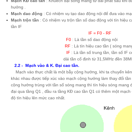
Mạch KĐ cao tần
: Khuếch đại sóng mang từ đài phát sau khi 
hưởng .
Mạch dao động
: Có nhiệm vụ tạo dao động nội để đưa vào mạc
Mạch trộn tần
: Có nhiệm vụ trộn tần số dao động với tín hiệu ca
tần IF
IF = F0 - RF
F0
: Là tần số dao động nộ
RF
: Là tín hiệu cao tần ( sóng man
IF
: Là tần số trung tần, tần số IF c
dải tần cố định từ 31,5MHz đền 38
2.2 - Mạch vào & K. Đại cao tần.
Mạch vào thực chất là một bẫy cộng hưởng, khi ta chuyển kên
khác nhau được tiếp xúc vào mạch cộng hưởng làm thay đổi tần
cộng hưởng trùng với tần số sóng mang thì tín hiệu sóng mang
đại qua tầng Q1 , đầu ra tầng KĐ cao tần Q1 có thêm một mạc
độ tín hiệu lên mức cao nhất.