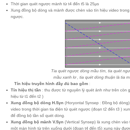
Thời gian quét ngược mành từ t4 đến t5 là 25µs
Xung đồng bộ dòng và mành được chèn vào tín hiệu video trong th
ngược.
Tia quét ngược dòng mầu tím, tia quét n
mầu xanh lơ , tia quét dòng thuận là tia 
Tín hiệu truyền hình đầy đủ bao gồm
:
Tín hiệu thị tần
: thu được từ nguyên lý quét ảnh như trên còn gọi
hiệu từ t1 đến t2 )
Xung đồng bộ dòng H.Syn
(Horyontal Synsep : Đồng bộ dòng):
video trong thời gian tia điện tử quét ngược (đoạn t2 đến t3 ) x
để đồng bộ tần số quét dòng.
Xung đồng bộ mành V.Syn
(Vertical Synsep) là xung chèn vào 
một màn hình từ trên xuống dưới (đoạn t4 đến t5) xung này đượ