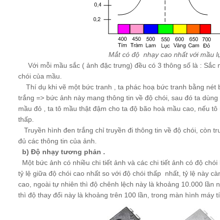
Mắt có độ nhạy cao nhất với mầu l
Với mỗi mầu sắc ( ảnh đặc trưng) đều có 3 thông số là : Sắc 
chói của mầu.
Thí dụ khi vẽ một bức tranh , ta phác hoạ bức tranh bằng nét b
trắng => bức ảnh này mang thông tin về độ chói, sau đó ta dùng
mầu đỏ , ta tô mầu thật đậm cho ta độ bão hoà mầu cao, nếu tô
thấp.
Truyền hình đen trắng chỉ truyền đi thông tin về độ chói, còn t
đủ các thông tin của ảnh.
b) Độ nhạy tương phản .
Một bức ảnh có nhiều chi tiết ảnh và các chi tiết ảnh có độ chó
tỷ lệ giữa độ chói cao nhất so với độ chói thấp nhất, tỷ lệ này c
cao, ngoài tự nhiên thì độ chênh lệch này là khoảng 10.000 lần n
thì độ thay đổi này là khoảng trên 100 lần, trong màn hình máy tín