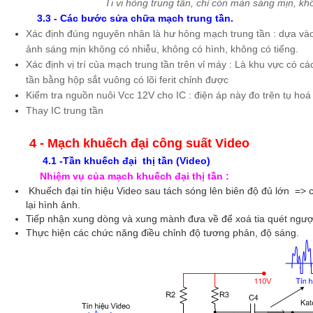
Ti vi hỏng trung tần, chỉ còn màn sáng mịn, kh
3.3 - Các bước sửa chữa mạch trung tần.
Xác định đúng nguyên nhân là hư hỏng mạch trung tần : dựa vào
ảnh sáng mịn không có nhiễu, không có hình, không có tiếng.
Xác định vị trí của mạch trung tần trên vỉ máy : Là khu vực có c
tần bằng hộp sắt vuông có lõi ferit chỉnh được
Kiểm tra nguồn nuôi Vcc 12V cho IC : điện áp này đo trên tụ hoá
Thay IC trung tần
4 - Mạch khuếch đại công suất Video
4.1 -Tần khuếch đại thị tần (Video)
Nhiệm vụ của mạch khuếch đại thị tần :
Khuếch đại tín hiệu Video sau tách sóng lên biên độ đủ lớn => 
lại hình ảnh.
Tiếp nhận xung dòng và xung mành đưa về để xoá tia quét ngư
Thực hiện các chức năng điều chỉnh độ tương phản, độ sáng.