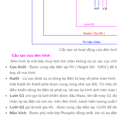
Cấu tạo và hoạt động của đèn hìn
Cấu tạo của đèn hình
:
Đèn hình là một bầu thuỷ tinh hút chân không và có các cực chín
Cực Anốt
: Được cung cấp điện áp HV ( Height Vol : 10KV ) để tạ
bay về mà hình.
Katôt
: Là cực phát xạ ra dòng tia điện tử bay về phía màn hình, 
mặt Katốt thì Katốt phải được nung nóng nhờ sợi đốt, Tín hiệu t
điều khiển dòng tia điện tử phát xạ, tái tạo lại hình ảnh trên màn 
Lưới G1
còn gọi là lưới khiển được đấu Mass, khi tắt máy G1 đ
chặn lại tia điện tử còn dư trên đèn hình, tránh hiện tượng xuất
Lưới G2
gọi là lưới gia tốc : được cung cấp điện áp +110V để tăn
Màn hình
: Được phủ một lớp Phospho đồng nhất, khi có tia điệ