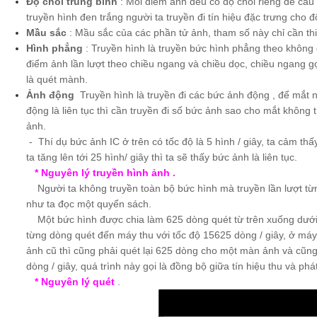
Độ chói trung bình
: Mỗi điểm ảnh đều có độ chói riêng để cấu 
truyền hình đen trắng người ta truyền đi tín hiệu đặc trưng cho 
Mầu sắc
: Mầu sắc của các phần tử ảnh, tham số này chỉ cần thi
Hình phẳng
: Truyền hình là truyền bức hình phẳng theo không g
điểm ảnh lần lượt theo chiều ngang và chiều dọc, chiều ngang gọ
là quét mành.
Ảnh động
Truyền hình là truyền đi các bức ảnh động , để mắt
động là liên tục thì cần truyền đi số bức ảnh sao cho mắt khôn
ảnh.
- Thí dụ bức ảnh IC ở trên có tốc độ là 5 hình / giây, ta cảm t
ta tăng lên tới 25 hình/ giây thì ta sẽ thấy bức ảnh là liên tục.
* Nguyên lý truyền hình ảnh .
Người ta không truyền toàn bộ bức hình mà truyền lần lượt từ
như ta đọc một quyển sách.
Một bức hình được chia làm 625 dòng quét từ trên xuống dưới, 
từng dòng quét đến máy thu với tốc độ 15625 dòng / giây, ở máy 
ảnh cũ thì cũng phải quét lại 625 dòng cho một màn ảnh và cũng
dòng / giây, quá trình này gọi là đồng bộ giữa tín hiệu thu và phát
* Nguyên lý quét
.