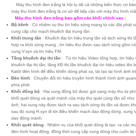
Máy thu hình đen trắng là hội tụ tất cả những kiến thức cơ bản 
máy thu hình đen trắng là cơ sở để tiếp cận với máy thu hình mầ
Máy thu hình đen trắng bao gồm các khối chính sau :
Bộ kênh
: Có nhiệm vụ thu tín hiệu sóng mang từ các đài phát sa
cung cấp cho mạch khuếch đại trung tần.
Khối trung tần
: Khuếch đại tín hiệu trung tần và tách sóng thị t
hợp ra khỏi sóng mang , tín hiệu thu được sau tách sóng gồm có 
xung V.syn và tín hiệu FM.
Tầng khuếch đại thị tần
: Từ tín hiệu Video tổng hợp, tín hiệu 
khuếch đại thị tần, tầng KĐ thị tần khuếch đại tín hiệu video lên
Katôt đèn hình để điều khiển dòng phát xạ, tái tạo lại hình ảnh t
Đèn hình
: Chuyển đổi tín hiệu truyền hình thành hình ảnh quang
phía phát.
Khối đồng bộ
: Hai xung đồng bộ được gửi sang máy thu từ phí
khối quét dòng và quét mành của máy thu quét cùng tần số như b
ảnh, hai xung này được tách ra sau tách sóng thị tần và được k
sau đó xung H.syn đi tới điều khiển mạch dao động dòng, xung V
dao động mành.
Khối quét dòng
: Nhiệm vụ của khối quét dòng là tạo ra các m
đèn hình hoạt động, đồng thời cung cấp xung dòng cho cuộn lái n