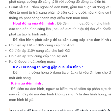
phát sáng, cường độ sáng tỷ lệ với cường độ dòng tia điện tử.
Cuộn lái tia
: Nằm ngoài cổ đèn hình, gồm hai cuộn lái dòng và l
điện tử quét từ trái sang phải, từ trên xuống dưới, nếu không có hai
thẳng và phát sáng thành một điểm trên màn hình.
Hoạt động của đèn hình
: Để đèn hình hoạt động ( cho hình
cực cho đèn hình sáng lên , sau đó đưa tín hiệu thị tần vào Katốt
phát xạ tạo lại hình ảnh .
Để đèn hình phát sáng thì ta cần cung cấp cho đèn hình đ
Có điện áp HV = 10KV cung cấp cho Anôt
Có điện áp 110V cung cấp cho lưới G2
Có điên áp 12V cung cấp cho sợi đốt
Katốt được thoát xuống mass
5.2 - Hư hỏng thường gặp của đèn hình :
Đèn hình thường hỏng ở dạng tia phát xạ bị yếu đi , làm cho 
mất ánh sáng.
Kiểm tra đèn hình
:
Để kiểm tra đèn hình, người ta kiểm tra cácđiện áp phân cực ch
này vẫn đầy đủ mà đèn hình không sáng => là đèn hình hỏng, n
màn hình bị già.