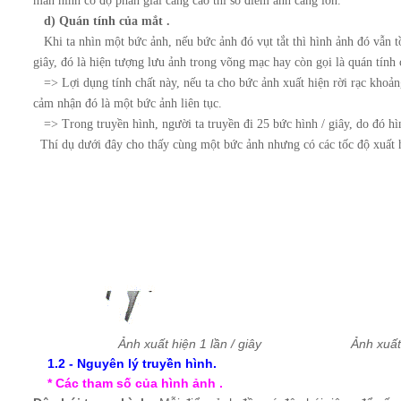
màn hình có độ phân giải càng cao thì số điểm ảnh càng lớn.
d) Quán tính của mắt .
Khi ta nhìn một bức ảnh, nếu bức ảnh đó vụt tắt thì hình ảnh đó vẫn t
giây, đó là hiện tượng lưu ảnh trong võng mạc hay còn gọi là quán tính 
=> Lợi dụng tính chất này, nếu ta cho bức ảnh xuất hiện rời rạc khoảng
cảm nhận đó là một bức ảnh liên tục.
=> Trong truyền hình, người ta truyền đi 25 bức hình / giây, do đó hìn
Thí dụ dưới đây cho thấy cùng một bức ảnh nhưng có các tốc độ xuất h
Ảnh xuất hiện 1 lần / giây Ảnh xuất hiệ
1.2 - Nguyên lý truyền hình.
* Các tham số của hình ảnh .