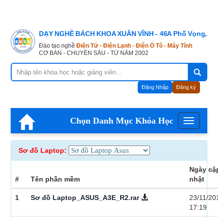
DẠY NGHỀ BÁCH KHOA XUÂN VĨNH - 46A Phố Vọng, Hà
Đào tạo nghề
Điện Tử - Điện Lạnh - Điện Ô Tô - Máy Tính
CƠ BẢN - CHUYÊN SÂU - TỪ NĂM 2002
Đăng Nhập
Đăng ký
Chọn Danh Mục Khóa Học
Menu
Sơ đồ Laptop:
Ngày cậ
#
Tên phần mềm
nhật
1
Sơ đồ Laptop_ASUS_A3E_R2.rar
23/11/20
17:19