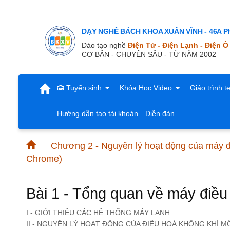
DẠY NGHỀ BÁCH KHOA XUÂN VĨNH - 46A Ph
Đào tạo nghề
Điện Tử - Điện Lạnh - Điện Ô
CƠ BẢN - CHUYÊN SÂU - TỪ NĂM 2002
Tuyển sinh
Khóa Học Video
Giáo trình t
Hướng dẫn tạo tài khoản
Diễn đàn
Chương 2 - Nguyên lý hoạt động của máy đ
Chrome)
Bài 1 - Tổng quan về máy điều 
I - GIỚI THIỆU CÁC HỆ THỐNG MÁY LẠNH.
II - NGUYÊN LÝ HOẠT ĐỘNG CỦA ĐIỀU HOÀ KHÔNG KHÍ M