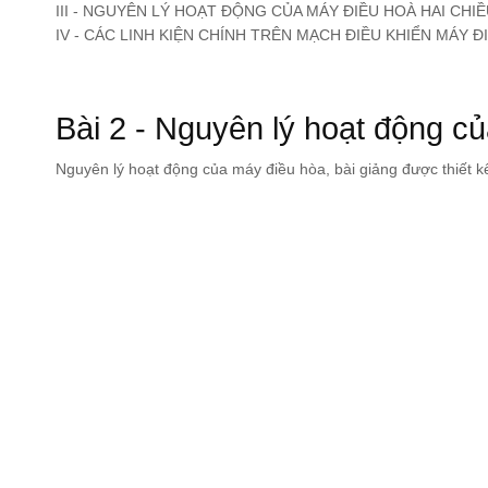
III - NGUYÊN LÝ HOẠT ĐỘNG CỦA MÁY ĐIỀU HOÀ HAI CHIỀ
IV - CÁC LINH KIỆN CHÍNH TRÊN MẠCH ĐIỀU KHIỂN MÁY Đ
Bài 2 - Nguyên lý hoạt động c
Nguyên lý hoạt động của máy điều hòa, bài giảng được thiết k