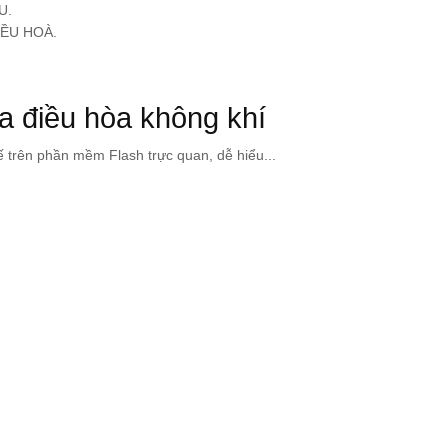
U.
IỀU HOÀ.
ủa điều hòa không khí
ế trên phần mềm Flash trực quan, dễ hiểu...