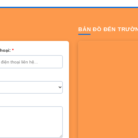
BẢN ĐỒ ĐẾN TRƯỜ
Thoại:
*