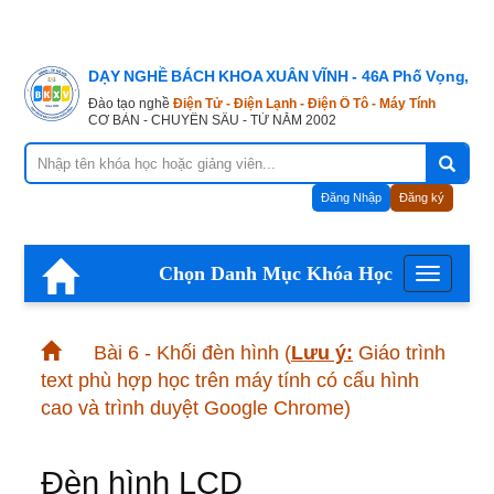
DẠY NGHỀ BÁCH KHOA XUÂN VĨNH - 46A Phố Vọng, Hà
Đào tạo nghề
Điện Tử - Điện Lạnh - Điện Ô Tô - Máy Tính
CƠ BẢN - CHUYÊN SÂU - TỪ NĂM 2002
Đăng Nhập
Đăng ký
Chọn Danh Mục Khóa Học
Menu
Bài 6 - Khối đèn hình
(
Lưu ý:
Giáo trình
text phù hợp học trên máy tính có cấu hình
cao và trình duyệt Google Chrome)
Đèn hình LCD